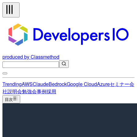
produced by Classmethod
Trending
AWS
Claude
Bedrock
Google Cloud
Azure
セミナー
会
社説明会
勉強会
事例
採用
目次