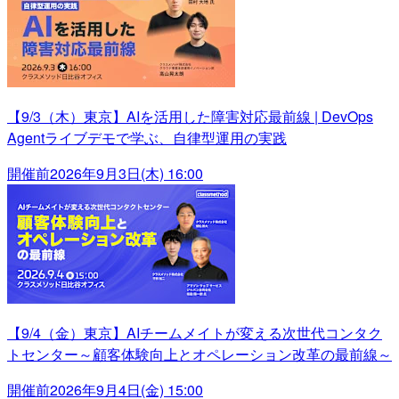
【9/3（木）東京】AIを活用した障害対応最前線 | DevOps
Agentライブデモで学ぶ、自律型運用の実践
開催前
2026年9月3日(木) 16:00
【9/4（金）東京】AIチームメイトが変える次世代コンタク
トセンター～顧客体験向上とオペレーション改革の最前線～
開催前
2026年9月4日(金) 15:00