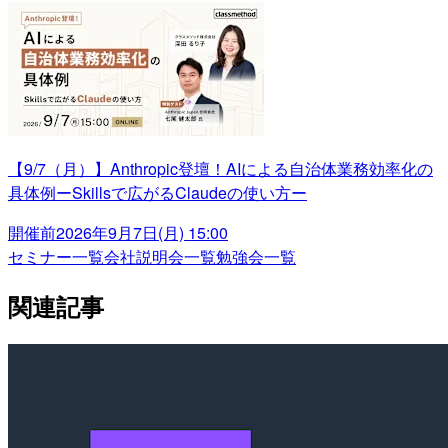
【9/7（月）】Anthropic登壇！AIによる自治体業務効率化の
具体例ーSkillsで広がるClaudeの使い方ー
開催前
2026年9月7日(月) 15:00
セミナー一覧
会社説明会一覧
勉強会一覧
関連記事