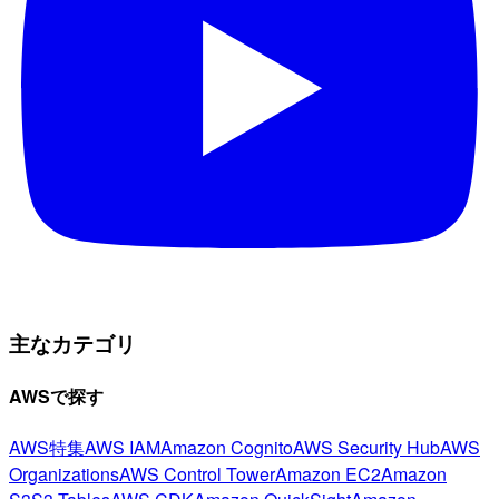
主なカテゴリ
AWSで探す
AWS特集
AWS IAM
Amazon Cognito
AWS Security Hub
AWS
Organizations
AWS Control Tower
Amazon EC2
Amazon