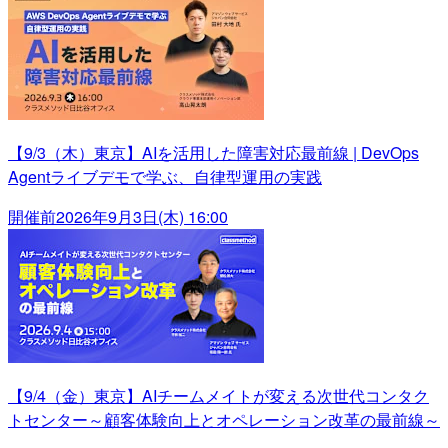
【9/3（木）東京】AIを活用した障害対応最前線 | DevOps
Agentライブデモで学ぶ、自律型運用の実践
開催前
2026年9月3日(木) 16:00
【9/4（金）東京】AIチームメイトが変える次世代コンタク
トセンター～顧客体験向上とオペレーション改革の最前線～