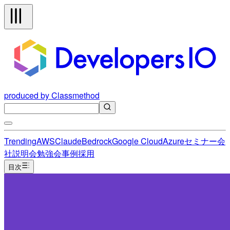
produced by Classmethod
Trending
AWS
Claude
Bedrock
Google Cloud
Azure
セミナー
会
社説明会
勉強会
事例
採用
目次