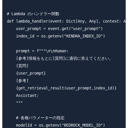
# Lambda のハンドラー関数

def lambda_handler(event: Dict[Any, Any], context: An
    user_prompt = event.get("user_prompt")

    index_id = os.getenv("KENDRA_INDEX_ID")

    prompt = f"""\n\nHuman:

    [参考]情報をもとに[質問]に適切に答えてください。

    [質問]

    {user_prompt}

    [参考]

    {get_retrieval_result(user_prompt,index_id)}

    Assistant:

    """

    # 各種パラメーターの指定

    modelId = os.getenv("BEDROCK_MODEL_ID")
