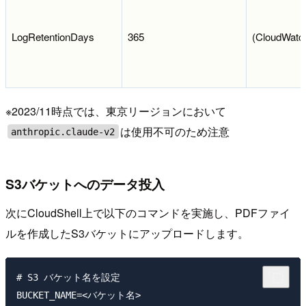
LogRetentionDays
365
(CloudW
※2023/11時点では、東京リージョンにおいて
は使用不可のため注意
anthropic.claude-v2
S3バケットへのデータ投入
次にCloudShell上で以下のコマンドを実施し、PDFファイ
ルを作成したS3バケットにアップロードします。
# S3 バケット名を設定

BUCKET_NAME=<バケット名>
