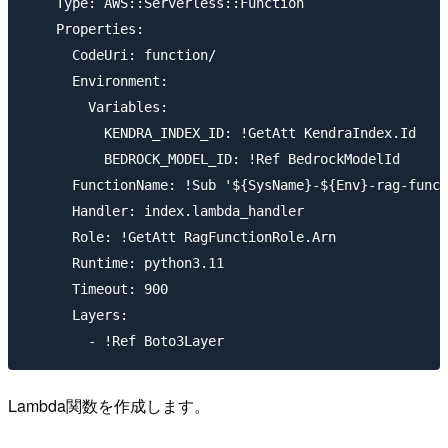
    Type: AWS::Serverless::Function

    Properties:

      CodeUri: function/

      Environment:

        Variables:

          KENDRA_INDEX_ID: !GetAtt KendraIndex.Id

          BEDROCK_MODEL_ID: !Ref BedrockModelId

      FunctionName: !Sub '${SysName}-${Env}-rag-funct
      Handler: index.lambda_handler

      Role: !GetAtt RagFunctionRole.Arn

      Runtime: python3.11

      Timeout: 900

      Layers:

Lambda関数を作成します。