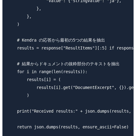
                "Value": {"StringValue": "ja"},

            },

        },

    )

    # Kendra の応答から最初の5つの結果を抽出

    results = response["ResultItems"][:5] if response
    # 結果からドキュメントの抜粋部分のテキストを抽出

    for i in range(len(results)):

        results[i] = (

            results[i].get("DocumentExcerpt", {}).get
        )

    print("Received results:" + json.dumps(results, e
    return json.dumps(results, ensure_ascii=False)
