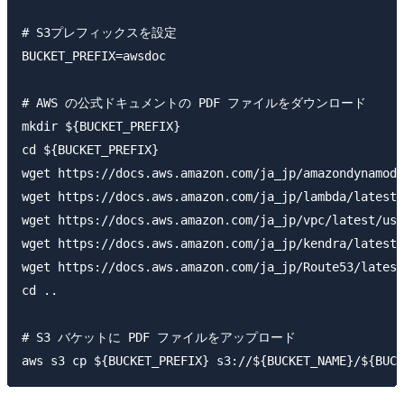
# S3プレフィックスを設定

BUCKET_PREFIX=awsdoc

# AWS の公式ドキュメントの PDF ファイルをダウンロード

mkdir ${BUCKET_PREFIX}

cd ${BUCKET_PREFIX}

wget https://docs.aws.amazon.com/ja_jp/amazondynamodb
wget https://docs.aws.amazon.com/ja_jp/lambda/latest/
wget https://docs.aws.amazon.com/ja_jp/vpc/latest/use
wget https://docs.aws.amazon.com/ja_jp/kendra/latest/
wget https://docs.aws.amazon.com/ja_jp/Route53/latest
cd ..

# S3 バケットに PDF ファイルをアップロード
