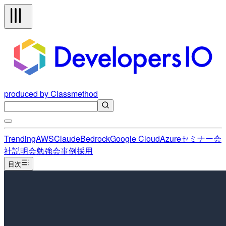
produced by Classmethod
Trending
AWS
Claude
Bedrock
Google Cloud
Azure
セミナー
会
社説明会
勉強会
事例
採用
目次