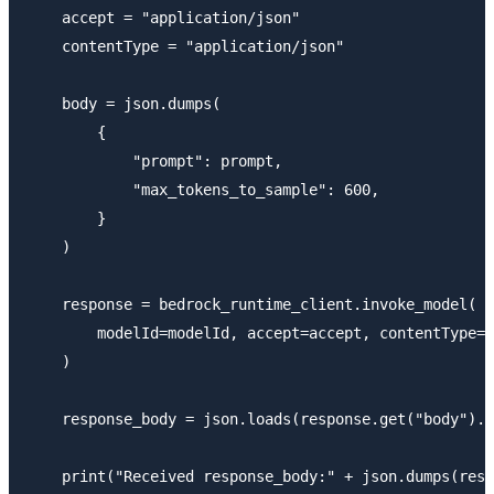
    accept = "application/json"

    contentType = "application/json"

    body = json.dumps(

        {

            "prompt": prompt,

            "max_tokens_to_sample": 600,

        }

    )

    response = bedrock_runtime_client.invoke_model(

        modelId=modelId, accept=accept, contentType=c
    )

    response_body = json.loads(response.get("body").r
    print("Received response_body:" + json.dumps(resp