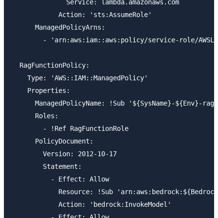
              Service: lambda.amazonaws.com

            Action: 'sts:AssumeRole'

      ManagedPolicyArns:

        - 'arn:aws:iam::aws:policy/service-role/AWSLa
  RagFunctionPolicy:

    Type: 'AWS::IAM::ManagedPolicy'

    Properties:

      ManagedPolicyName: !Sub '${SysName}-${Env}-rag-
      Roles:

        - !Ref RagFunctionRole

      PolicyDocument:

        Version: 2012-10-17

        Statement:

          - Effect: Allow

            Resource: !Sub 'arn:aws:bedrock:${Bedrock
            Action: 'bedrock:InvokeModel'

          - Effect: Allow
