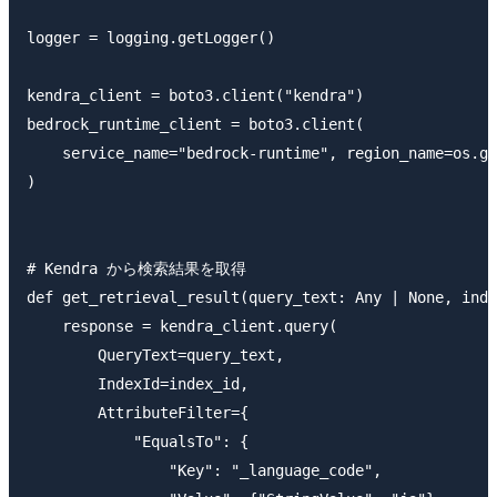
logger = logging.getLogger()

kendra_client = boto3.client("kendra")

bedrock_runtime_client = boto3.client(

    service_name="bedrock-runtime", region_name=os.ge
)

# Kendra から検索結果を取得

def get_retrieval_result(query_text: Any | None, inde
    response = kendra_client.query(

        QueryText=query_text,

        IndexId=index_id,

        AttributeFilter={

            "EqualsTo": {

                "Key": "_language_code",
