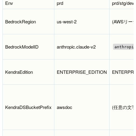
Env
prd
prd/stg/dev
BedrockRegion
us-west-2
(AWSリー
BedrockModelID
anthropic.claude-v2
anthropi
KendraEdition
ENTERPRISE_EDITION
ENTERPRI
KendraDSBucketPrefix
awsdoc
(任意の文字