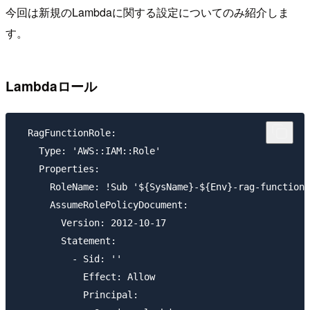
今回は新規のLambdaに関する設定についてのみ紹介しま
す。
Lambdaロール
  RagFunctionRole:

    Type: 'AWS::IAM::Role'

    Properties:

      RoleName: !Sub '${SysName}-${Env}-rag-function-
      AssumeRolePolicyDocument:

        Version: 2012-10-17

        Statement:

          - Sid: ''

            Effect: Allow

            Principal:
