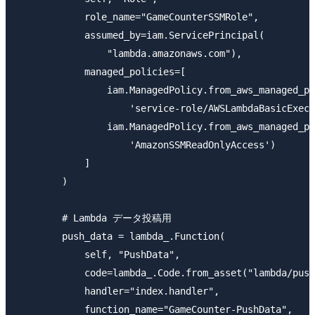
            role_name="GameCounterSSMRole",

            assumed_by=iam.ServicePrincipal(

                "lambda.amazonaws.com"),

            managed_policies=[

                iam.ManagedPolicy.from_aws_managed_po
                    'service-role/AWSLambdaBasicExecu
                iam.ManagedPolicy.from_aws_managed_po
                    'AmazonSSMReadOnlyAccess')

            ]

        )

        # Lambda データ投稿用

        push_data = lambda_.Function(

            self, "PushData",

            code=lambda_.Code.from_asset("lambda/push
            handler="index.handler",

            function_name="GameCounter-PushData",
