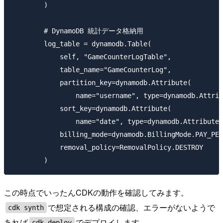
        )

        # DynamoDB 統計データ格納用

        log_table = dynamodb.Table(

            self, "GameCounterLogTable",

            table_name="GameCounterLog",

            partition_key=dynamodb.Attribute(

                name="username", type=dynamodb.Attrib
            sort_key=dynamodb.Attribute(

                name="date", type=dynamodb.AttributeT
            billing_mode=dynamodb.BillingMode.PAY_PER
            removal_policy=RemovalPolicy.DESTROY

この時点でいったんCDKの動作を確認してみます。
で想定される構成の確認、エラーがないようで
cdk synth
あれば
でデプロイします。
cdk deploy