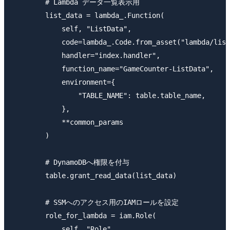
        # Lambda データ一覧表示用

        list_data = lambda_.Function(

            self, "ListData",

            code=lambda_.Code.from_asset("lambda/list
            handler="index.handler",

            function_name="GameCounter-ListData",

            environment={

                "TABLE_NAME": table.table_name,

            },

            **common_params

        )

        # DynamoDBへ権限を付与

        table.grant_read_data(list_data)

        # SSMへのアクセス用のIAMロールを設定

        role_for_lambda = iam.Role(

            self, "Role",
