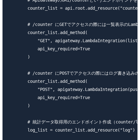
        # ApiGatewayのURI/counterというエンドポイントを
        counter_list = api.root.add_resource("counter
        # /counter にGETでアクセスの際には一覧表示のLam
        counter_list.add_method(

            "GET", apigateway.LambdaIntegration(list_
            api_key_required=True

        )

        # /counter にPOSTでアクセスの際にはログ書き込みの
        counter_list.add_method(

            "POST", apigateway.LambdaIntegration(push
            api_key_required=True

        )

        # 統計データ取得用のエンドポイント作成（counter/lo
        log_list = counter_list.add_resource("log")
