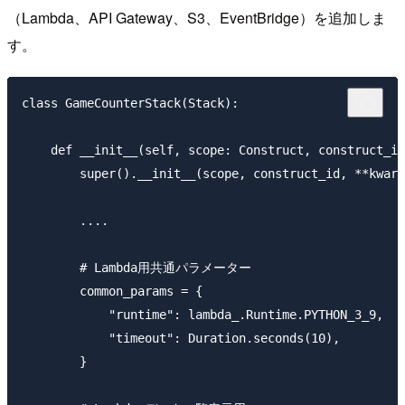
（Lambda、API Gateway、S3、EventBridge）を追加しま
す。
class GameCounterStack(Stack):

    def __init__(self, scope: Construct, construct_id
        super().__init__(scope, construct_id, **kwarg
        ....

        # Lambda用共通パラメーター

        common_params = {

            "runtime": lambda_.Runtime.PYTHON_3_9,

            "timeout": Duration.seconds(10),

        }
