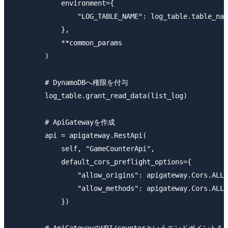
            environment={

                "LOG_TABLE_NAME": log_table.table_nam
            },

            **common_params

        )

        # DynamoDBへ権限を付与

        log_table.grant_read_data(list_log)

        # ApiGatewayを作成

        api = apigateway.RestApi(

            self, "GameCounterApi",

            default_cors_preflight_options={

                "allow_origins": apigateway.Cors.ALL_
                "allow_methods": apigateway.Cors.ALL_
            })
