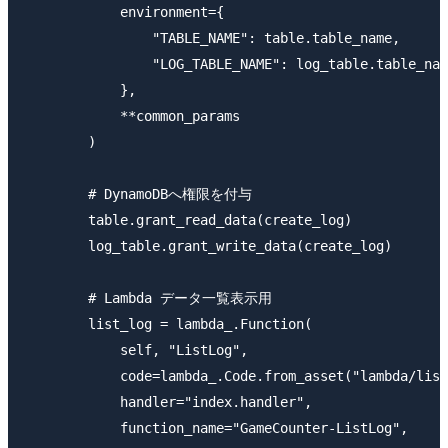
            environment={

                "TABLE_NAME": table.table_name,

                "LOG_TABLE_NAME": log_table.table_nam
            },

            **common_params

        )

        # DynamoDBへ権限を付与

        table.grant_read_data(create_log)

        log_table.grant_write_data(create_log)

        # Lambda データ一覧表示用

        list_log = lambda_.Function(

            self, "ListLog",

            code=lambda_.Code.from_asset("lambda/list
            handler="index.handler",

            function_name="GameCounter-ListLog",
