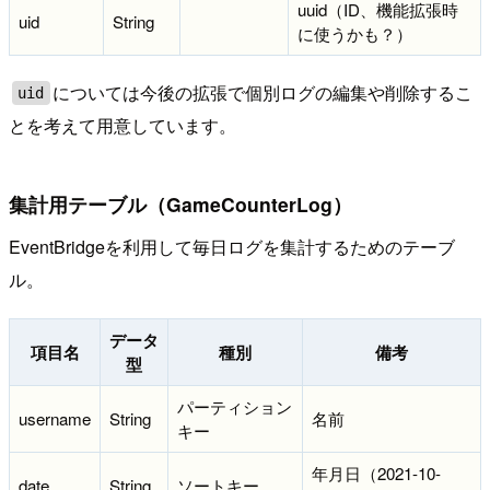
uuid（ID、機能拡張時
uid
String
に使うかも？）
については今後の拡張で個別ログの編集や削除するこ
uid
とを考えて用意しています。
集計用テーブル（GameCounterLog）
EventBridgeを利用して毎日ログを集計するためのテーブ
ル。
データ
項目名
種別
備考
型
パーティション
username
String
名前
キー
年月日（2021-10-
date
String
ソートキー