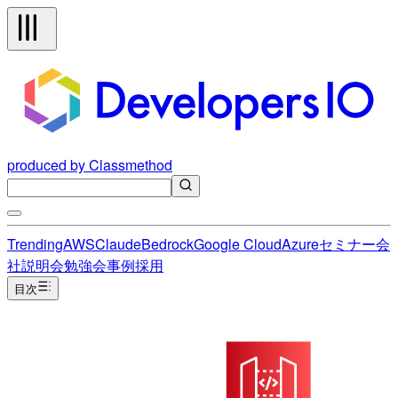
produced by Classmethod
Trending
AWS
Claude
Bedrock
Google Cloud
Azure
セミナー
会
社説明会
勉強会
事例
採用
目次