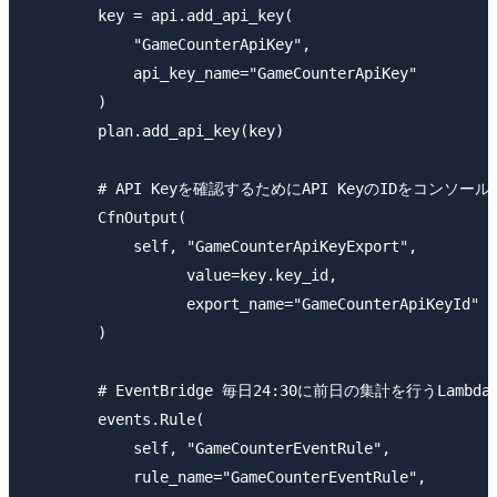
        key = api.add_api_key(

            "GameCounterApiKey",

            api_key_name="GameCounterApiKey"

        )

        plan.add_api_key(key)

        # API Keyを確認するためにAPI KeyのIDをコンソール
        CfnOutput(

            self, "GameCounterApiKeyExport",

                  value=key.key_id,

                  export_name="GameCounterApiKeyId"

        )

        # EventBridge 毎日24:30に前日の集計を行うLambda
        events.Rule(

            self, "GameCounterEventRule",

            rule_name="GameCounterEventRule",
