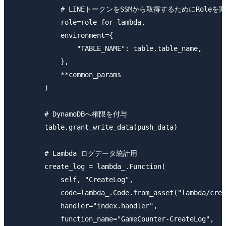
	    # LINEトークンをSSMから取得するためにRoleを割り当て

	    role=role_for_lambda,

            environment={

                "TABLE_NAME": table.table_name,

            },

            **common_params

        )

        # DynamoDBへ権限を付与

        table.grant_write_data(push_data)

        # Lambda ログデータ統計用

        create_log = lambda_.Function(

            self, "CreateLog",

            code=lambda_.Code.from_asset("lambda/crea
            handler="index.handler",

            function_name="GameCounter-CreateLog",
