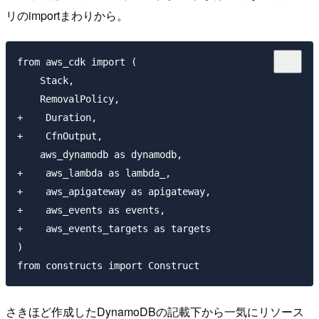
リのimportまわりから。
from aws_cdk import (

    Stack,

    RemovalPolicy,

+    Duration,

+    CfnOutput,

    aws_dynamodb as dynamodb,

+    aws_lambda as lambda_,

+    aws_apigateway as apigateway,

+    aws_events as events,

+    aws_events_targets as targets

)

さきほど作成したDynamoDBの記載下から一気にリソース