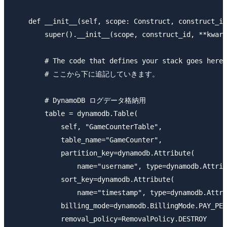
    def __init__(self, scope: Construct, construct_id
        super().__init__(scope, construct_id, **kwarg
        # The code that defines your stack goes here

        # ここから下に追記していきます。

        # DynamoDB ログデータ格納用

        table = dynamodb.Table(

            self, "GameCounterTable",

            table_name="GameCounter",

            partition_key=dynamodb.Attribute(

                name="username", type=dynamodb.Attrib
            sort_key=dynamodb.Attribute(

                name="timestamp", type=dynamodb.Attri
            billing_mode=dynamodb.BillingMode.PAY_PER
            removal_policy=RemovalPolicy.DESTROY
