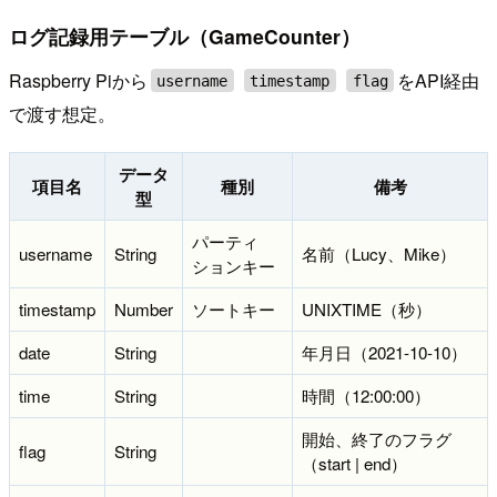
ログ記録用テーブル（GameCounter）
Raspberry Piから
をAPI経由
username
timestamp
flag
で渡す想定。
データ
項目名
種別
備考
型
パーティ
username
String
名前（Lucy、Mike）
ションキー
timestamp
Number
ソートキー
UNIXTIME（秒）
date
String
年月日（2021-10-10）
time
String
時間（12:00:00）
開始、終了のフラグ
flag
String
（start | end）