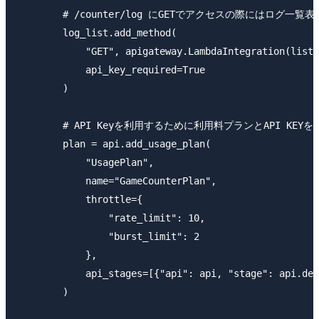
        # /counter/log にGETでアクセスの際にはログ一覧表
        log_list.add_method(

            "GET", apigateway.LambdaIntegration(list_
            api_key_required=True

        )

        # API Keyを利用するために利用料プランとAPI KEYを作
        plan = api.add_usage_plan(

            "UsagePlan",

            name="GameCounterPlan",

            throttle={

                "rate_limit": 10,

                "burst_limit": 2

            },

            api_stages=[{"api": api, "stage": api.dep
        )
