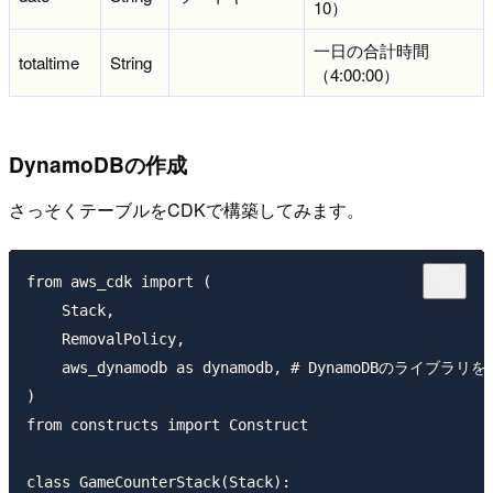
10）
一日の合計時間
totaltime
String
（4:00:00）
DynamoDBの作成
さっそくテーブルをCDKで構築してみます。
from aws_cdk import (

    Stack,

    RemovalPolicy,

    aws_dynamodb as dynamodb, # DynamoDBのライブラリをim
)

from constructs import Construct

class GameCounterStack(Stack):
