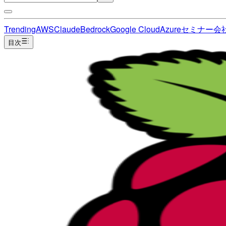
Trending
AWS
Claude
Bedrock
Google Cloud
Azure
セミナー
会
目次