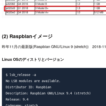
(2) Raspbianイメージ
昨年11月の最新版(Raspbian GNU/Linux 9 (stretch)) 2018-
Linux OSのディストリとバージョン
$ lsb_release -a

No LSB modules are available.

Distributor ID: Raspbian

Description: Raspbian GNU/Linux 9.4 (stretch)

Release: 9.4
