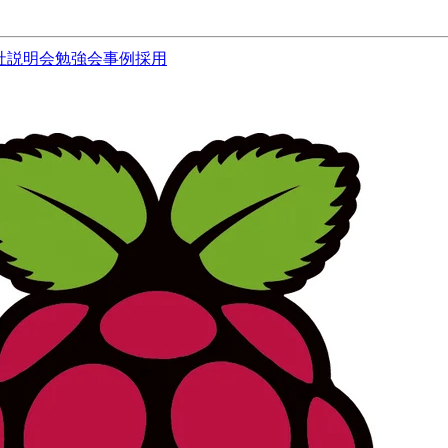
社説明会
勉強会
事例
採用