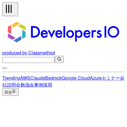
produced by Classmethod
Trending
AWS
Claude
Bedrock
Google Cloud
Azure
セミナー
会
社説明会
勉強会
事例
採用
目次