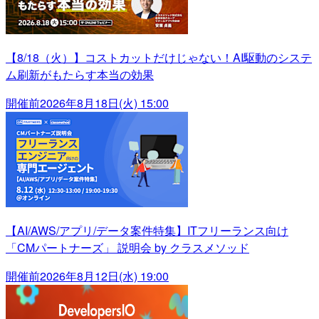
【8/18（火）】コストカットだけじゃない！AI駆動のシステ
ム刷新がもたらす本当の効果
開催前
2026年8月18日(火) 15:00
【AI/AWS/アプリ/データ案件特集】ITフリーランス向け
「CMパートナーズ」 説明会 by クラスメソッド
開催前
2026年8月12日(水) 19:00