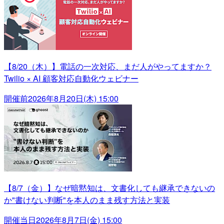
【8/20（木）】電話の一次対応、まだ人がやってますか？
Twilio × AI 顧客対応自動化ウェビナー
開催前
2026年8月20日(木) 15:00
【8/7（金）】なぜ暗黙知は、文書化しても継承できないの
か"書けない判断"を本人のまま残す方法と実装
開催当日
2026年8月7日(金) 15:00