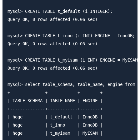
mysql> CREATE TABLE t_default (i INTEGER);

Query OK, 0 rows affected (0.06 sec)

mysql> CREATE TABLE t_inno (i INT) ENGINE = InnoDB;

Query OK, 0 rows affected (0.05 sec)

mysql> CREATE TABLE t_myisam (i INT) ENGINE = MyISAM;

Query OK, 0 rows affected (0.06 sec)

mysql> select table_schema, table_name, engine from i
+--------------+------------+--------+

| TABLE_SCHEMA | TABLE_NAME | ENGINE |

+--------------+------------+--------+

| hoge         | t_default  | InnoDB |

| hoge         | t_inno     | InnoDB |

| hoge         | t_myisam   | MyISAM |
