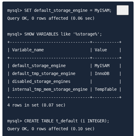
mysql> SET default_storage_engine = MyISAM;

Query OK, 0 rows affected (0.06 sec)

mysql> SHOW VARIABLES like '%storage%';

+---------------------------------+-----------+

| Variable_name                   | Value     |

+---------------------------------+-----------+

| default_storage_engine          | MyISAM    |

| default_tmp_storage_engine      | InnoDB    |

| disabled_storage_engines        |           |

| internal_tmp_mem_storage_engine | TempTable |

+---------------------------------+-----------+

4 rows in set (0.07 sec)

mysql> CREATE TABLE t_default (i INTEGER);

Query OK, 0 rows affected (0.10 sec)
