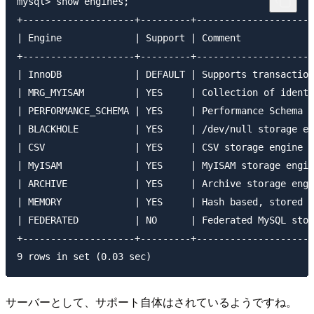
mysql> show engines;

+--------------------+---------+---------------------
| Engine             | Support | Comment             
+--------------------+---------+---------------------
| InnoDB             | DEFAULT | Supports transaction
| MRG_MYISAM         | YES     | Collection of identi
| PERFORMANCE_SCHEMA | YES     | Performance Schema  
| BLACKHOLE          | YES     | /dev/null storage en
| CSV                | YES     | CSV storage engine  
| MyISAM             | YES     | MyISAM storage engin
| ARCHIVE            | YES     | Archive storage engi
| MEMORY             | YES     | Hash based, stored i
| FEDERATED          | NO      | Federated MySQL stor
+--------------------+---------+---------------------
サーバーとして、サポート自体はされているようですね。