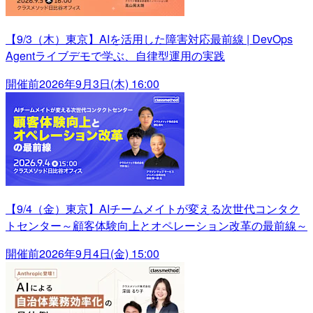
【9/3（木）東京】AIを活用した障害対応最前線 | DevOps
Agentライブデモで学ぶ、自律型運用の実践
開催前
2026年9月3日(木) 16:00
【9/4（金）東京】AIチームメイトが変える次世代コンタク
トセンター～顧客体験向上とオペレーション改革の最前線～
開催前
2026年9月4日(金) 15:00