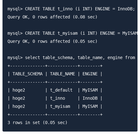
mysql> CREATE TABLE t_inno (i INT) ENGINE = InnoDB;

Query OK, 0 rows affected (0.08 sec)

mysql> CREATE TABLE t_myisam (i INT) ENGINE = MyISAM;

Query OK, 0 rows affected (0.05 sec)

mysql> select table_schema, table_name, engine from i
+--------------+------------+--------+

| TABLE_SCHEMA | TABLE_NAME | ENGINE |

+--------------+------------+--------+

| hoge2        | t_default  | MyISAM |

| hoge2        | t_inno     | InnoDB |

| hoge2        | t_myisam   | MyISAM |

+--------------+------------+--------+
