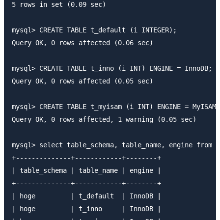
5 rows in set (0.09 sec)

mysql> CREATE TABLE t_default (i INTEGER);

Query OK, 0 rows affected (0.06 sec)

mysql> CREATE TABLE t_inno (i INT) ENGINE = InnoDB;

Query OK, 0 rows affected (0.05 sec)

mysql> CREATE TABLE t_myisam (i INT) ENGINE = MyISAM;

Query OK, 0 rows affected, 1 warning (0.05 sec)

mysql> select table_schema, table_name, engine from i
+--------------+------------+--------+

| table_schema | table_name | engine |

+--------------+------------+--------+

| hoge         | t_default  | InnoDB |

| hoge         | t_inno     | InnoDB |
