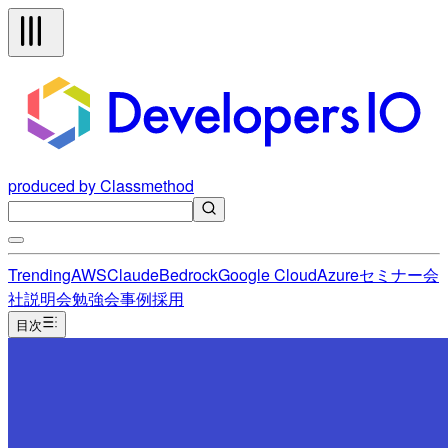
produced by Classmethod
Trending
AWS
Claude
Bedrock
Google Cloud
Azure
セミナー
会
社説明会
勉強会
事例
採用
目次