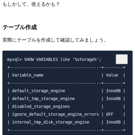
もしかして、使えるかも？
テーブル作成
実際にテーブルを作成して確認してみましょう。
mysql> SHOW VARIABLES like '%storage%';

+--------------------------------------+--------+

| Variable_name                        | Value  |

+--------------------------------------+--------+

| default_storage_engine               | InnoDB |

| default_tmp_storage_engine           | InnoDB |

| disabled_storage_engines             |        |

| ignore_default_storage_engine_errors | OFF    |

| internal_tmp_disk_storage_engine     | InnoDB |

+--------------------------------------+--------+
