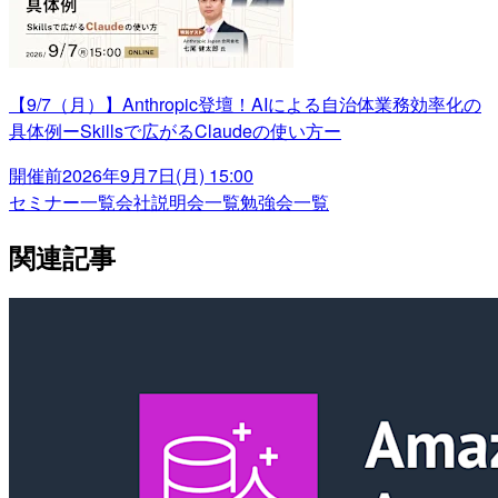
【9/7（月）】Anthropic登壇！AIによる自治体業務効率化の
具体例ーSkillsで広がるClaudeの使い方ー
開催前
2026年9月7日(月) 15:00
セミナー一覧
会社説明会一覧
勉強会一覧
関連記事