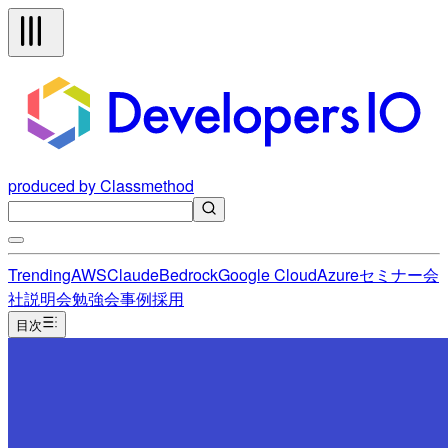
produced by Classmethod
Trending
AWS
Claude
Bedrock
Google Cloud
Azure
セミナー
会
社説明会
勉強会
事例
採用
目次