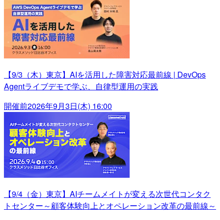
【9/3（木）東京】AIを活用した障害対応最前線 | DevOps
Agentライブデモで学ぶ、自律型運用の実践
開催前
2026年9月3日(木) 16:00
【9/4（金）東京】AIチームメイトが変える次世代コンタク
トセンター～顧客体験向上とオペレーション改革の最前線～