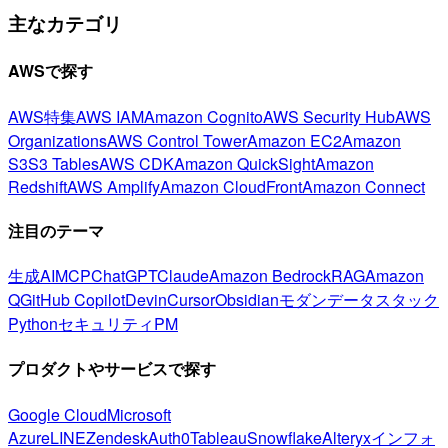
主なカテゴリ
AWSで探す
AWS特集
AWS IAM
Amazon Cognito
AWS Security Hub
AWS
Organizations
AWS Control Tower
Amazon EC2
Amazon
S3
S3 Tables
AWS CDK
Amazon QuickSight
Amazon
Redshift
AWS Amplify
Amazon CloudFront
Amazon Connect
注目のテーマ
生成AI
MCP
ChatGPT
Claude
Amazon Bedrock
RAG
Amazon
Q
GitHub Copilot
Devin
Cursor
Obsidian
モダンデータスタック
Python
セキュリティ
PM
プロダクトやサービスで探す
Google Cloud
Microsoft
Azure
LINE
Zendesk
Auth0
Tableau
Snowflake
Alteryx
インフォ