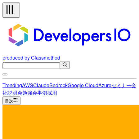
produced by Classmethod
Trending
AWS
Claude
Bedrock
Google Cloud
Azure
セミナー
会
社説明会
勉強会
事例
採用
目次