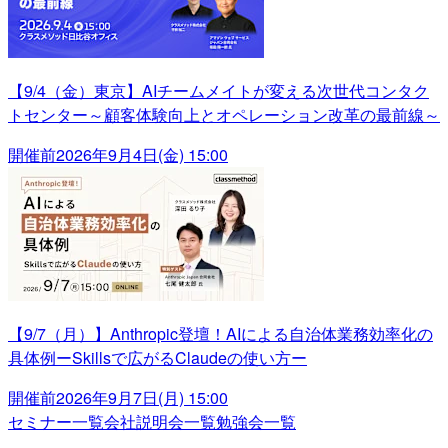
【9/4（金）東京】AIチームメイトが変える次世代コンタク
トセンター～顧客体験向上とオペレーション改革の最前線～
開催前
2026年9月4日(金) 15:00
【9/7（月）】Anthropic登壇！AIによる自治体業務効率化の
具体例ーSkillsで広がるClaudeの使い方ー
開催前
2026年9月7日(月) 15:00
セミナー一覧
会社説明会一覧
勉強会一覧