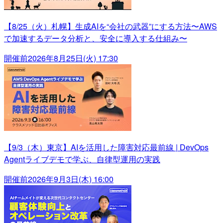
【8/25（火）札幌】生成AIを“会社の武器”にする方法〜AWS
で加速するデータ分析と、安全に導入する仕組み〜
開催前
2026年8月25日(火) 17:30
【9/3（木）東京】AIを活用した障害対応最前線 | DevOps
Agentライブデモで学ぶ、自律型運用の実践
開催前
2026年9月3日(木) 16:00