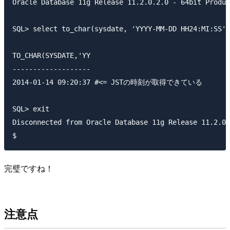
Oracle Database 11g Release 11.2.0.2.0 - 64bit Produc
SQL> select to_char(sysdate, 'YYYY-MM-DD HH24:MI:SS')
TO_CHAR(SYSDATE,'YY

-------------------

2014-01-14 09:20:37 #<= JSTの時刻が取得できている

SQL> exit

Disconnected from Oracle Database 11g Release 11.2.0.
完璧ですね！
注意点