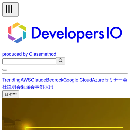
produced by Classmethod
Trending
AWS
Claude
Bedrock
Google Cloud
Azure
セミナー
会
社説明会
勉強会
事例
採用
目次