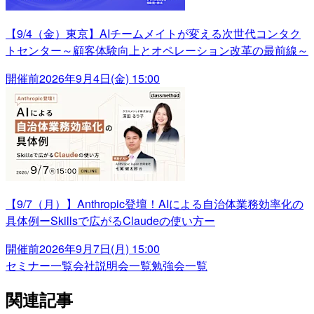
【9/4（金）東京】AIチームメイトが変える次世代コンタク
トセンター～顧客体験向上とオペレーション改革の最前線～
開催前
2026年9月4日(金) 15:00
【9/7（月）】Anthropic登壇！AIによる自治体業務効率化の
具体例ーSkillsで広がるClaudeの使い方ー
開催前
2026年9月7日(月) 15:00
セミナー一覧
会社説明会一覧
勉強会一覧
関連記事