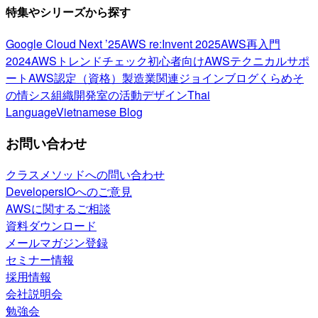
特集やシリーズから探す
Google Cloud Next ’25
AWS re:Invent 2025
AWS再入門
2024
AWSトレンドチェック
初心者向け
AWSテクニカルサポ
ート
AWS認定（資格）
製造業関連
ジョインブログ
くらめそ
の情シス
組織開発室の活動
デザイン
Thai
Language
Vietnamese Blog
お問い合わせ
クラスメソッドへの問い合わせ
DevelopersIOへのご意見
AWSに関するご相談
資料ダウンロード
メールマガジン登録
セミナー情報
採用情報
会社説明会
勉強会