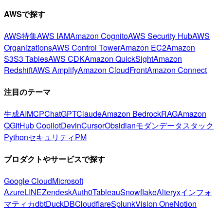
AWSで探す
AWS特集
AWS IAM
Amazon Cognito
AWS Security Hub
AWS
Organizations
AWS Control Tower
Amazon EC2
Amazon
S3
S3 Tables
AWS CDK
Amazon QuickSight
Amazon
Redshift
AWS Amplify
Amazon CloudFront
Amazon Connect
注目のテーマ
生成AI
MCP
ChatGPT
Claude
Amazon Bedrock
RAG
Amazon
Q
GitHub Copilot
Devin
Cursor
Obsidian
モダンデータスタック
Python
セキュリティ
PM
プロダクトやサービスで探す
Google Cloud
Microsoft
Azure
LINE
Zendesk
Auth0
Tableau
Snowflake
Alteryx
インフォ
マティカ
dbt
DuckDB
Cloudflare
Splunk
Vision One
Notion