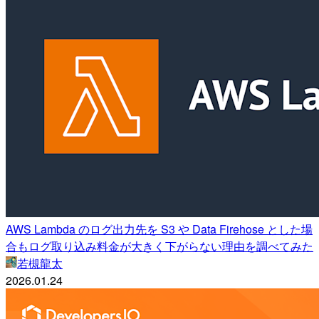
AWS Lambda のログ出力先を S3 や Data Firehose とした場
合もログ取り込み料金が大きく下がらない理由を調べてみた
若槻龍太
2026.01.24