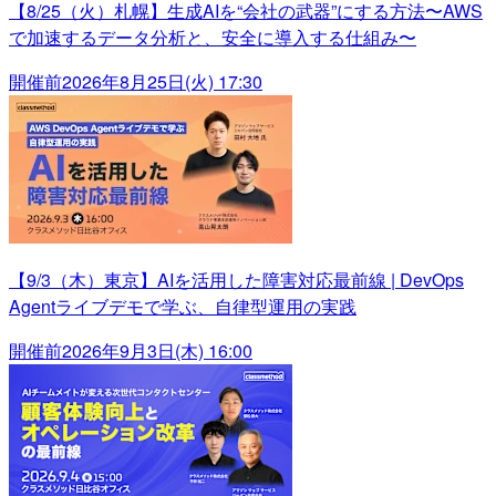
【8/25（火）札幌】生成AIを“会社の武器”にする方法〜AWS
で加速するデータ分析と、安全に導入する仕組み〜
開催前
2026年8月25日(火) 17:30
【9/3（木）東京】AIを活用した障害対応最前線 | DevOps
Agentライブデモで学ぶ、自律型運用の実践
開催前
2026年9月3日(木) 16:00