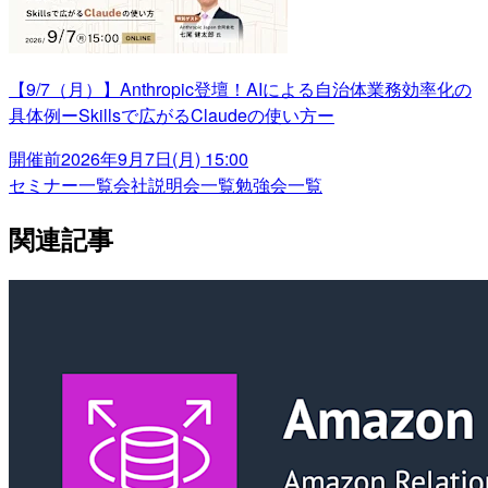
【9/7（月）】Anthropic登壇！AIによる自治体業務効率化の
具体例ーSkillsで広がるClaudeの使い方ー
開催前
2026年9月7日(月) 15:00
セミナー一覧
会社説明会一覧
勉強会一覧
関連記事