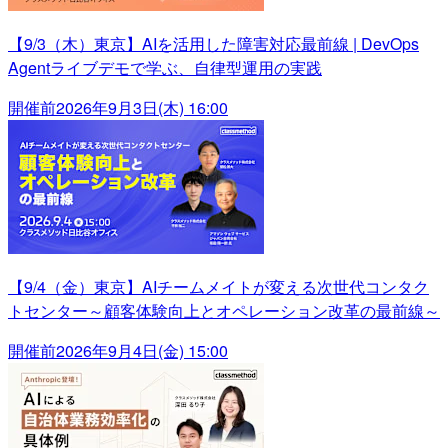
【9/3（木）東京】AIを活用した障害対応最前線 | DevOps
Agentライブデモで学ぶ、自律型運用の実践
開催前
2026年9月3日(木) 16:00
【9/4（金）東京】AIチームメイトが変える次世代コンタク
トセンター～顧客体験向上とオペレーション改革の最前線～
開催前
2026年9月4日(金) 15:00