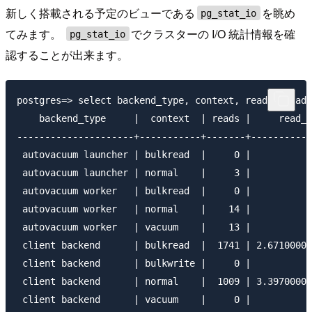
新しく搭載される予定のビューである
を眺め
pg_stat_io
てみます。
でクラスターの I/O 統計情報を確
pg_stat_io
認することが出来ます。
postgres=> select backend_type, context, reads, read_
    backend_type     |  context  | reads |     read_t
---------------------+-----------+-------+-----------
 autovacuum launcher | bulkread  |     0 |           
 autovacuum launcher | normal    |     3 |           
 autovacuum worker   | bulkread  |     0 |           
 autovacuum worker   | normal    |    14 |           
 autovacuum worker   | vacuum    |    13 |           
 client backend      | bulkread  |  1741 | 2.67100000
 client backend      | bulkwrite |     0 |           
 client backend      | normal    |  1009 | 3.39700000
 client backend      | vacuum    |     0 |           