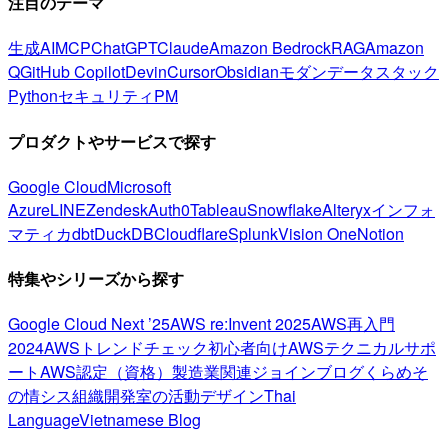
注目のテーマ
生成AI
MCP
ChatGPT
Claude
Amazon Bedrock
RAG
Amazon
Q
GitHub Copilot
Devin
Cursor
Obsidian
モダンデータスタック
Python
セキュリティ
PM
プロダクトやサービスで探す
Google Cloud
Microsoft
Azure
LINE
Zendesk
Auth0
Tableau
Snowflake
Alteryx
インフォ
マティカ
dbt
DuckDB
Cloudflare
Splunk
Vision One
Notion
特集やシリーズから探す
Google Cloud Next ’25
AWS re:Invent 2025
AWS再入門
2024
AWSトレンドチェック
初心者向け
AWSテクニカルサポ
ート
AWS認定（資格）
製造業関連
ジョインブログ
くらめそ
の情シス
組織開発室の活動
デザイン
Thai
Language
Vietnamese Blog