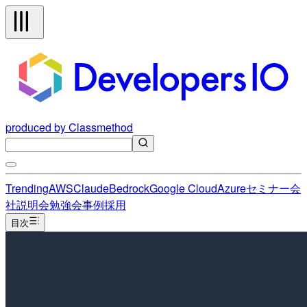
produced by Classmethod
Trending
AWS
Claude
Bedrock
Google Cloud
Azure
セミナー
会
社説明会
勉強会
事例
採用
目次