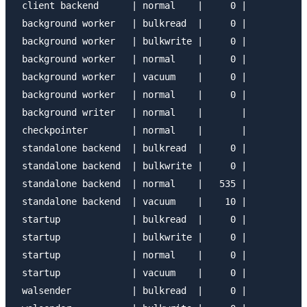
 client backend      | normal    |     0 |           
 background worker   | bulkread  |     0 |           
 background worker   | bulkwrite |     0 |           
 background worker   | normal    |     0 |           
 background worker   | vacuum    |     0 |           
 background worker   | normal    |     0 |           
 background writer   | normal    |       |           
 checkpointer        | normal    |       |           
 standalone backend  | bulkread  |     0 |           
 standalone backend  | bulkwrite |     0 |           
 standalone backend  | normal    |   535 |           
 standalone backend  | vacuum    |    10 |           
 startup             | bulkread  |     0 |           
 startup             | bulkwrite |     0 |           
 startup             | normal    |     0 |           
 startup             | vacuum    |     0 |           
 walsender           | bulkread  |     0 |           