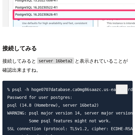
接続してみる
接続してみると
と表示されていることが
server 16beta2
確認出来ますね。
% psql -h hoge0707database.ca0mg86saazc.us-east-2.rds
Password for user postgres: 

psql (14.8 (Homebrew), server 16beta2)

WARNING: psql major version 14, server major version 
         Some psql features might not work.

SSL connection (protocol: TLSv1.2, cipher: ECDHE-RSA-