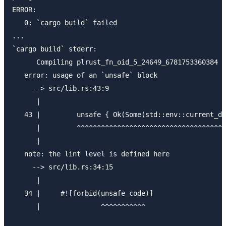
ERROR:

   0: `cargo build` failed

...

`cargo build` stderr:

      Compiling plrust_fn_oid_5_24649_6781753360384 v
   error: usage of an `unsafe` block

     --> src/lib.rs:43:9

      |

   43 |         unsafe { Ok(Some(std::env::current_di
      |         ^^^^^^^^^^^^^^^^^^^^^^^^^^^^^^^^^^^^^
      |

   note: the lint level is defined here

     --> src/lib.rs:34:15

      |

   34 |     #![forbid(unsafe_code)]

      |               ^^^^^^^^^^^
