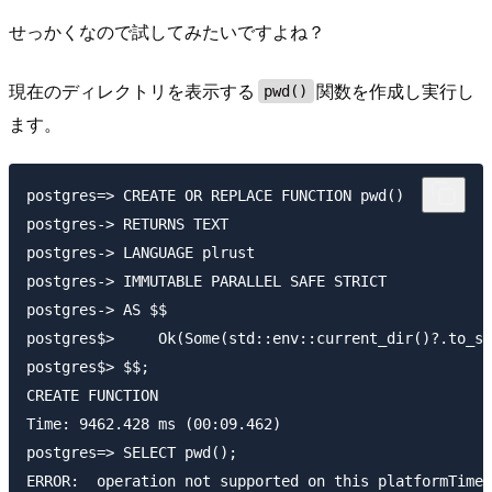
せっかくなので試してみたいですよね？
現在のディレクトリを表示する
関数を作成し実行し
pwd()
ます。
postgres=> CREATE OR REPLACE FUNCTION pwd()

postgres-> RETURNS TEXT

postgres-> LANGUAGE plrust

postgres-> IMMUTABLE PARALLEL SAFE STRICT

postgres-> AS $$

postgres$>     Ok(Some(std::env::current_dir()?.to_st
postgres$> $$;

CREATE FUNCTION

Time: 9462.428 ms (00:09.462)

postgres=> SELECT pwd();
