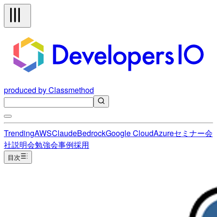
produced by Classmethod
Trending
AWS
Claude
Bedrock
Google Cloud
Azure
セミナー
会
社説明会
勉強会
事例
採用
目次