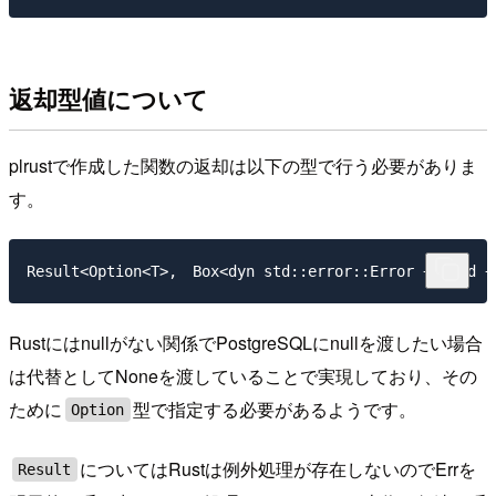
返却型値について
plrustで作成した関数の返却は以下の型で行う必要がありま
す。
Result<Option<T>,　Box<dyn std::error::Error + Send +
Rustにはnullがない関係でPostgreSQLにnullを渡したい場合
は代替としてNoneを渡していることで実現しており、その
ために
型で指定する必要があるようです。
Option
についてはRustは例外処理が存在しないのでErrを
Result