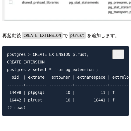
再起動後
で
を追加します。
CREATE EXTENSION
plrust
postgres=> CREATE EXTENSION plrust;

CREATE EXTENSION

postgres=> select * from pg_extension ;

  oid  | extname | extowner | extnamespace | extreloc
-------+---------+----------+--------------+---------
 14498 | plpgsql |       10 |           11 | f       
 16442 | plrust  |       10 |        16441 | f       