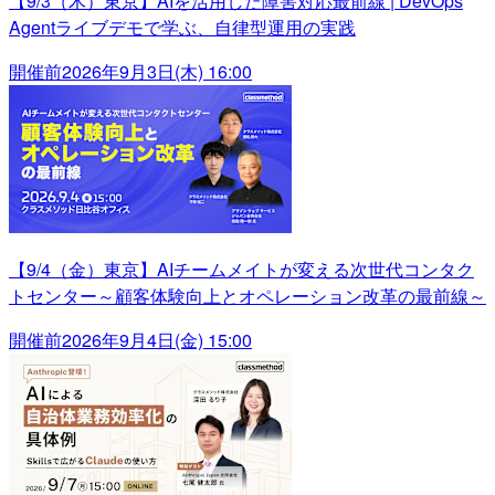
【9/3（木）東京】AIを活用した障害対応最前線 | DevOps
Agentライブデモで学ぶ、自律型運用の実践
開催前
2026年9月3日(木) 16:00
【9/4（金）東京】AIチームメイトが変える次世代コンタク
トセンター～顧客体験向上とオペレーション改革の最前線～
開催前
2026年9月4日(金) 15:00