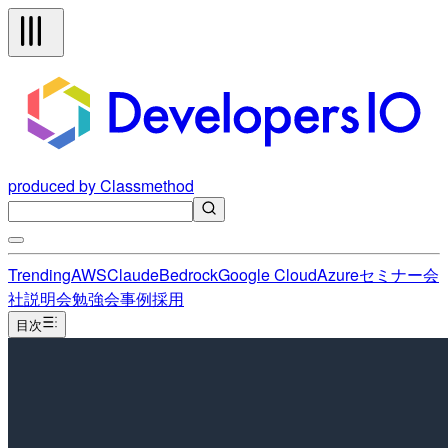
produced by Classmethod
Trending
AWS
Claude
Bedrock
Google Cloud
Azure
セミナー
会
社説明会
勉強会
事例
採用
目次