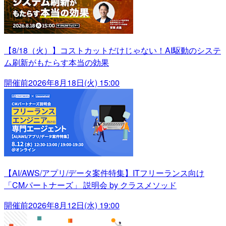
【8/18（火）】コストカットだけじゃない！AI駆動のシステ
ム刷新がもたらす本当の効果
開催前
2026年8月18日(火) 15:00
【AI/AWS/アプリ/データ案件特集】ITフリーランス向け
「CMパートナーズ」 説明会 by クラスメソッド
開催前
2026年8月12日(水) 19:00