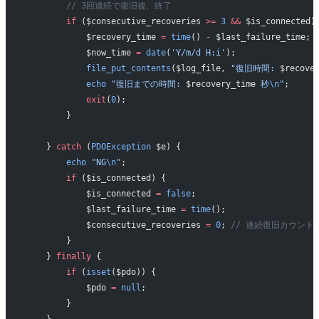
        // 3回連続で復旧後、終了
        if
 ($consecutive_recoveries 
>=
 3
 &&
 $is_connected)
            $recovery_time 
=
 time
() 
-
 $last_failure_time;
            $now_time 
=
 date
(
'Y/m/d H:i'
);
            file_put_contents
($log_file, 
"復旧時間: 
$recove
            echo
 "復旧までの時間: 
$recovery_time
 秒
\n
"
;
            exit
(
0
);
        }
    } 
catch
 (
PDOException
 $e) {
        echo
 "NG
\n
"
;
        if
 ($is_connected) {
            $is_connected 
=
 false
;
            $last_failure_time 
=
 time
();
            $consecutive_recoveries 
=
 0
; 
// 連続復旧カウント
        }
    } 
finally
 {
        if
 (
isset
($pdo)) {
            $pdo 
=
 null
;
        }