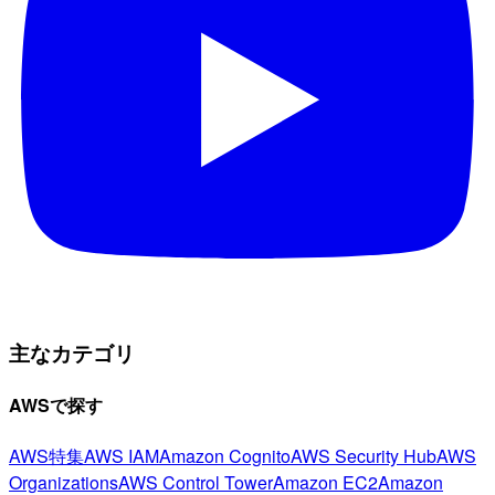
主なカテゴリ
AWSで探す
AWS特集
AWS IAM
Amazon Cognito
AWS Security Hub
AWS
Organizations
AWS Control Tower
Amazon EC2
Amazon