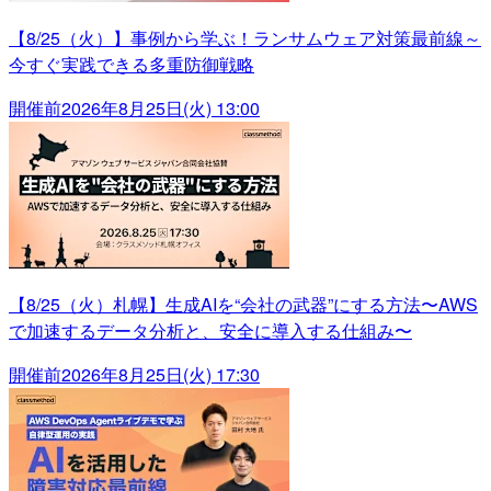
【8/25（火）】事例から学ぶ！ランサムウェア対策最前線～
今すぐ実践できる多重防御戦略
開催前
2026年8月25日(火) 13:00
【8/25（火）札幌】生成AIを“会社の武器”にする方法〜AWS
で加速するデータ分析と、安全に導入する仕組み〜
開催前
2026年8月25日(火) 17:30