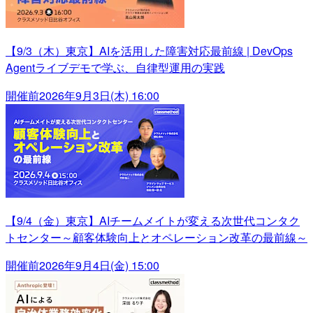
【9/3（木）東京】AIを活用した障害対応最前線 | DevOps
Agentライブデモで学ぶ、自律型運用の実践
開催前
2026年9月3日(木) 16:00
【9/4（金）東京】AIチームメイトが変える次世代コンタク
トセンター～顧客体験向上とオペレーション改革の最前線～
開催前
2026年9月4日(金) 15:00