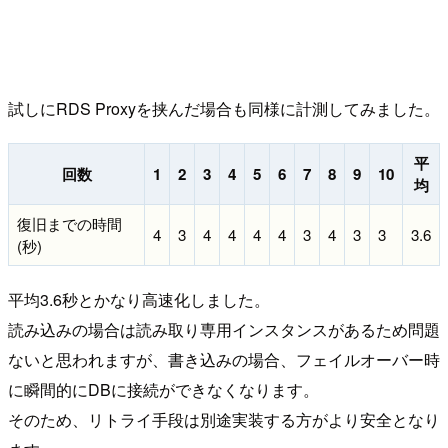
試しにRDS Proxyを挟んだ場合も同様に計測してみました。
平
回数
1
2
3
4
5
6
7
8
9
10
均
復旧までの時間
4
3
4
4
4
4
3
4
3
3
3.6
(秒)
平均3.6秒とかなり高速化しました。
読み込みの場合は読み取り専用インスタンスがあるため問題
ないと思われますが、書き込みの場合、フェイルオーバー時
に瞬間的にDBに接続ができなくなります。
そのため、リトライ手段は別途実装する方がより安全となり