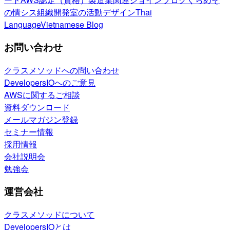
の情シス
組織開発室の活動
デザイン
Thai
Language
Vietnamese Blog
お問い合わせ
クラスメソッドへの問い合わせ
DevelopersIOへのご意見
AWSに関するご相談
資料ダウンロード
メールマガジン登録
セミナー情報
採用情報
会社説明会
勉強会
運営会社
クラスメソッドについて
DevelopersIOとは