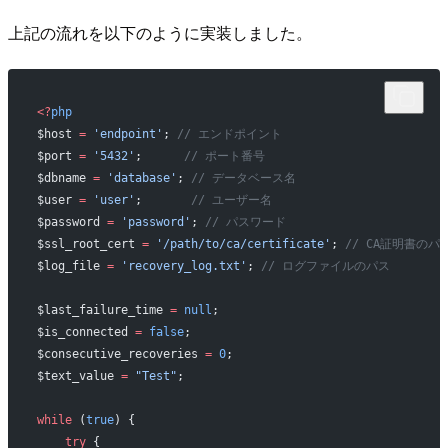
上記の流れを以下のように実装しました。
<?
php
$host 
=
 'endpoint'
; 
// エンドポイント
$port 
=
 '5432'
;      
// ポート番号
$dbname 
=
 'database'
; 
// データベース名
$user 
=
 'user'
;       
// ユーザー名
$password 
=
 'password'
; 
// パスワード
$ssl_root_cert 
=
 '/path/to/ca/certificate'
; 
// CA証明書のパ
$log_file 
=
 'recovery_log.txt'
; 
// ログファイルのパス
$last_failure_time 
=
 null
;
$is_connected 
=
 false
;
$consecutive_recoveries 
=
 0
;
$text_value 
=
 "Test"
;  
while
 (
true
) {
    try
 {