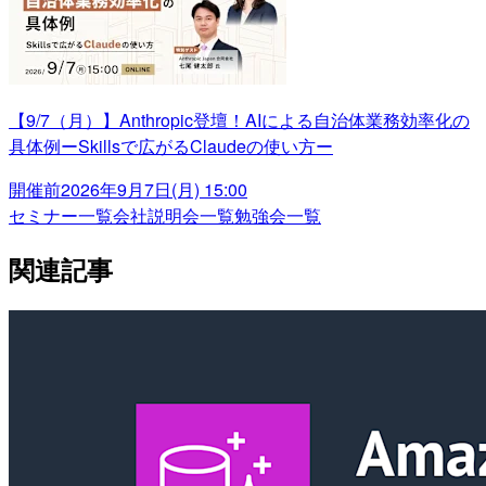
【9/7（月）】Anthropic登壇！AIによる自治体業務効率化の
具体例ーSkillsで広がるClaudeの使い方ー
開催前
2026年9月7日(月) 15:00
セミナー一覧
会社説明会一覧
勉強会一覧
関連記事