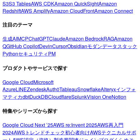
S3
S3 Tables
AWS CDK
Amazon QuickSight
Amazon
Redshift
AWS Amplify
Amazon CloudFront
Amazon Connect
注目のテーマ
生成AI
MCP
ChatGPT
Claude
Amazon Bedrock
RAG
Amazon
Q
GitHub Copilot
Devin
Cursor
Obsidian
モダンデータスタック
Python
セキュリティ
PM
プロダクトやサービスで探す
Google Cloud
Microsoft
Azure
LINE
Zendesk
Auth0
Tableau
Snowflake
Alteryx
インフォ
マティカ
dbt
DuckDB
Cloudflare
Splunk
Vision One
Notion
特集やシリーズから探す
Google Cloud Next ’25
AWS re:Invent 2025
AWS再入門
2024
AWSトレンドチェック
初心者向け
AWSテクニカルサポ
ート
AWS認定（資格）
製造業関連
ジョインブログ
くらめそ