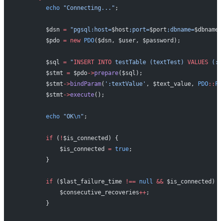
        echo
 "Connecting..."
;
        $dsn 
=
 "pgsql:host=
$host
;port=
$port
;dbname=
$dbname
        $pdo 
=
 new
 PDO
($dsn, $user, $password);
        $sql 
=
 "
INSERT INTO
 testTable (textTest) 
VALUES
 (:
        $stmt 
=
 $pdo
->
prepare
($sql);
        $stmt
->
bindParam
(
':textValue'
, $text_value, 
PDO
::
P
        $stmt
->
execute
();
        echo
 "OK
\n
"
;
        if
 (
!
$is_connected) {
            $is_connected 
=
 true
;
        }
        if
 ($last_failure_time 
!==
 null
 &&
 $is_connected) 
            $consecutive_recoveries
++
;
        }