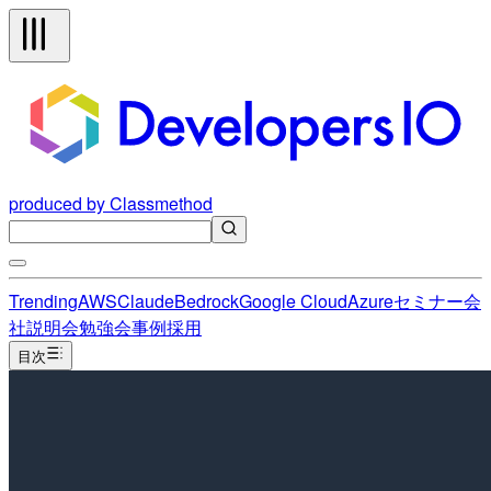
produced by Classmethod
Trending
AWS
Claude
Bedrock
Google Cloud
Azure
セミナー
会
社説明会
勉強会
事例
採用
目次