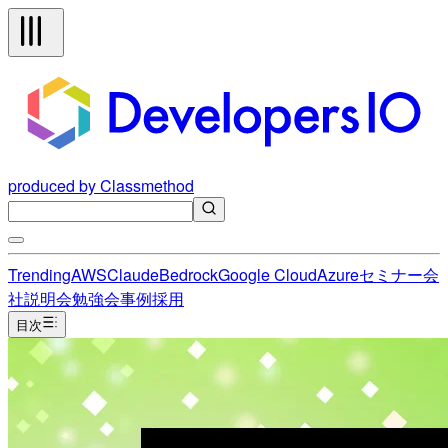
produced by Classmethod
Trending
AWS
Claude
Bedrock
Google Cloud
Azure
セミナー
会
社説明会
勉強会
事例
採用
目次