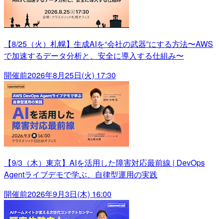
【8/25（火）札幌】生成AIを“会社の武器”にする方法〜AWS
で加速するデータ分析と、安全に導入する仕組み〜
開催前
2026年8月25日(火) 17:30
【9/3（木）東京】AIを活用した障害対応最前線 | DevOps
Agentライブデモで学ぶ、自律型運用の実践
開催前
2026年9月3日(木) 16:00