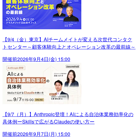
【9/4（金）東京】AIチームメイトが変える次世代コンタク
トセンター～顧客体験向上とオペレーション改革の最前線～
開催前
2026年9月4日(金) 15:00
【9/7（月）】Anthropic登壇！AIによる自治体業務効率化の
具体例ーSkillsで広がるClaudeの使い方ー
開催前
2026年9月7日(月) 15:00