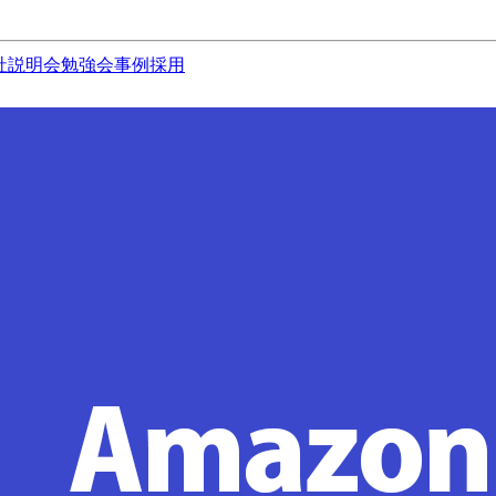
社説明会
勉強会
事例
採用