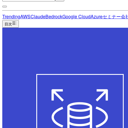
Trending
AWS
Claude
Bedrock
Google Cloud
Azure
セミナー
会
目次