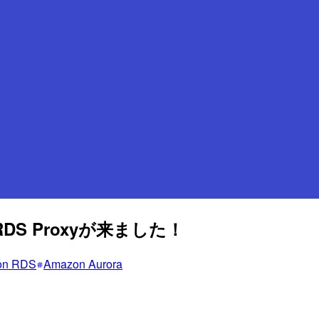
RDS Proxyが来ました！
on RDS
Amazon Aurora