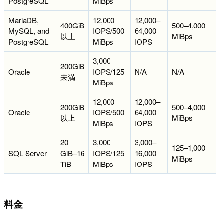
PostgreSQL
MiBps
MariaDB,
12,000
12,000–
400GiB
500–4,000
MySQL, and
IOPS/500
64,000
以上
MiBps
PostgreSQL
MiBps
IOPS
3,000
200GiB
Oracle
IOPS/125
N/A
N/A
未満
MiBps
12,000
12,000–
200GiB
500–4,000
Oracle
IOPS/500
64,000
以上
MiBps
MiBps
IOPS
20
3,000
3,000–
125–1,000
SQL Server
GiB–16
IOPS/125
16,000
MiBps
TiB
MiBps
IOPS
料金