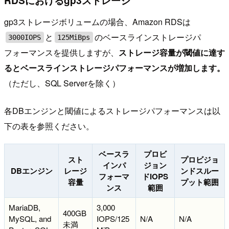
RDSにおけるgp3ストレージ
gp3ストレージボリュームの場合、Amazon RDSは
と
のベースラインストレージパ
3000IOPS
125MiBps
フォーマンスを提供しますが、
ストレージ容量が閾値に達す
るとベースラインストレージパフォーマンスが増加します。
（ただし、SQL Serverを除く）
各DBエンジンと閾値によるストレージパフォーマンスは以
下の表を参照ください。
ベースラ
プロビ
スト
プロビジョ
インパ
ジョン
DBエンジン
レージ
ンドスルー
フォーマ
ドIOPS
容量
プット範囲
ンス
範囲
MariaDB,
3,000
400GB
MySQL, and
IOPS/125
N/A
N/A
未満