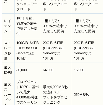
ス
クションワー
広いワークロー
広いワークロー
クロード
ド
ド
1桁ミリ秒、
レイ
1桁ミリ秒、
1桁ミリ秒、
99.9%の確率
テン
99.9%の確率で
99.9%の確率で
で安定した提
シー
安定した提供
安定した提供
供
スト
100GiB–64TiB
20GiB–64TiB
20GiB–64TiB
レー
(RDS for SQL
(RDS for SQL
(RDS for SQL
ジ容
Serverでは
Serverでは
Serverでは
量
16TiB)
16TiB)
16TiB)
最大
80,000
64,000
16,000
IOPS
プロビジョン
最大
ドIOPSに基づ
最大4,000MB/秒
ス
いて最大
の追加スルー
ルー
250MB/秒
4,000MB/秒ま
プットをプロビ
プッ
でスケーリン
ジョニング
ト