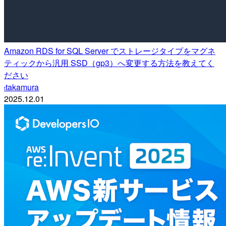
Amazon RDS for SQL Server でストレージタイプをマグネ
ティックから汎用 SSD（gp3）へ変更する方法を教えてく
ださい
takamura
t
2025.12.01