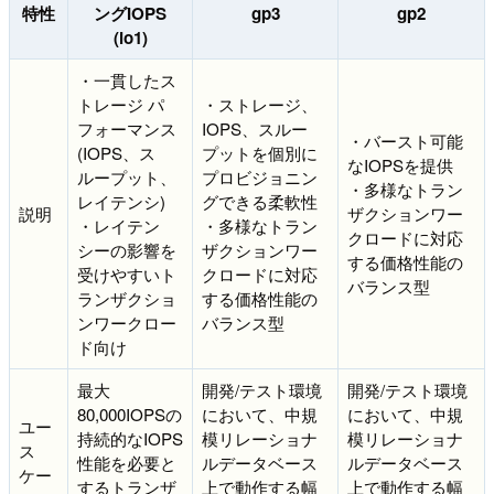
特性
ングIOPS
gp3
gp2
(io1)
・一貫したス
トレージ パ
・ストレージ、
フォーマンス
IOPS、スルー
・バースト可能
(IOPS、ス
プットを個別に
なIOPSを提供
ループット、
プロビジョニン
・多様なトラン
レイテンシ)
グできる柔軟性
説明
ザクションワー
・レイテン
・多様なトラン
クロードに対応
シーの影響を
ザクションワー
する価格性能の
受けやすいト
クロードに対応
バランス型
ランザクショ
する価格性能の
ンワークロー
バランス型
ド向け
最大
開発/テスト環境
開発/テスト環境
80,000IOPSの
において、中規
において、中規
ユー
持続的なIOPS
模リレーショナ
模リレーショナ
ス
性能を必要と
ルデータベース
ルデータベース
ケー
するトランザ
上で動作する幅
上で動作する幅