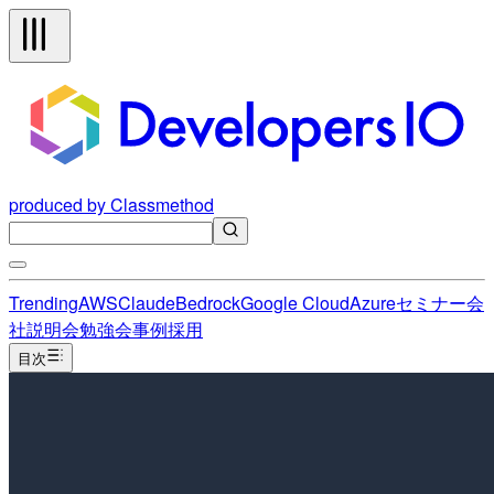
produced by Classmethod
Trending
AWS
Claude
Bedrock
Google Cloud
Azure
セミナー
会
社説明会
勉強会
事例
採用
目次