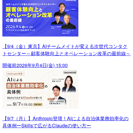
【9/4（金）東京】AIチームメイトが変える次世代コンタク
トセンター～顧客体験向上とオペレーション改革の最前線～
開催前
2026年9月4日(金) 15:00
【9/7（月）】Anthropic登壇！AIによる自治体業務効率化の
具体例ーSkillsで広がるClaudeの使い方ー