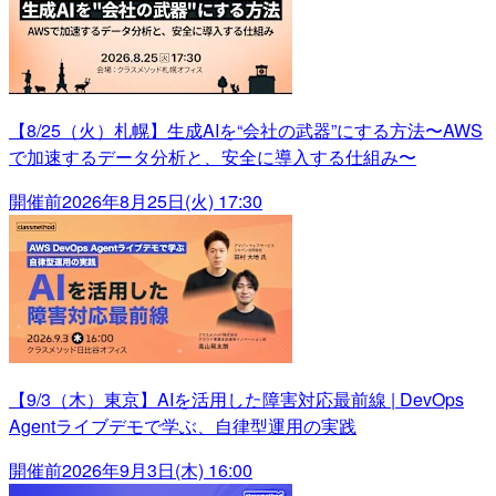
【8/25（火）札幌】生成AIを“会社の武器”にする方法〜AWS
で加速するデータ分析と、安全に導入する仕組み〜
開催前
2026年8月25日(火) 17:30
【9/3（木）東京】AIを活用した障害対応最前線 | DevOps
Agentライブデモで学ぶ、自律型運用の実践
開催前
2026年9月3日(木) 16:00