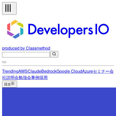
produced by Classmethod
Trending
AWS
Claude
Bedrock
Google Cloud
Azure
セミナー
会
社説明会
勉強会
事例
採用
目次