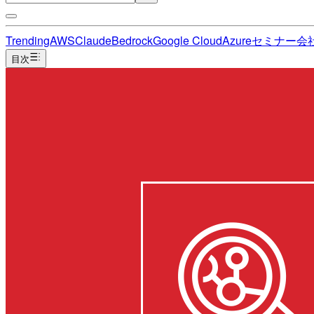
Trending
AWS
Claude
Bedrock
Google Cloud
Azure
セミナー
会
目次