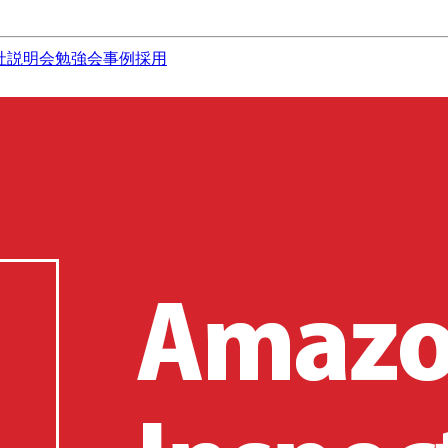
社説明会
勉強会
事例
採用