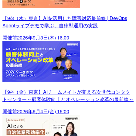
【9/3（木）東京】AIを活用した障害対応最前線 | DevOps
Agentライブデモで学ぶ、自律型運用の実践
開催前
2026年9月3日(木) 16:00
【9/4（金）東京】AIチームメイトが変える次世代コンタク
トセンター～顧客体験向上とオペレーション改革の最前線～
開催前
2026年9月4日(金) 15:00