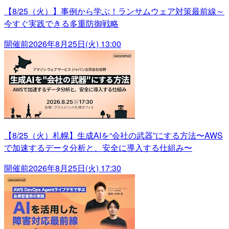
【8/25（火）】事例から学ぶ！ランサムウェア対策最前線～
今すぐ実践できる多重防御戦略
開催前
2026年8月25日(火) 13:00
【8/25（火）札幌】生成AIを“会社の武器”にする方法〜AWS
で加速するデータ分析と、安全に導入する仕組み〜
開催前
2026年8月25日(火) 17:30