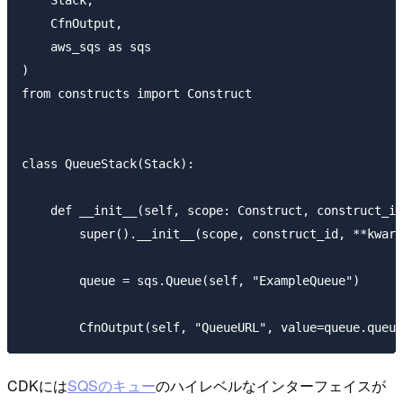
    Stack,

    CfnOutput,

    aws_sqs as sqs

)

from constructs import Construct

class QueueStack(Stack):

    def __init__(self, scope: Construct, construct_id
        super().__init__(scope, construct_id, **kwarg
        queue = sqs.Queue(self, "ExampleQueue")

CDKには
SQSのキュー
のハイレベルなインターフェイスが