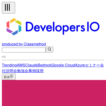
produced by Classmethod
Trending
AWS
Claude
Bedrock
Google Cloud
Azure
セミナー
会
社説明会
勉強会
事例
採用
目次