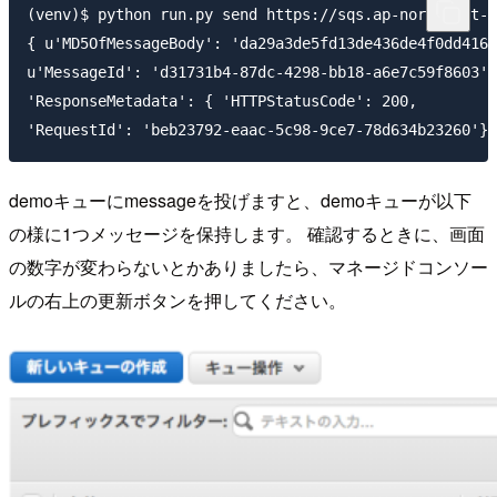
(venv)$ python run.py send https://sqs.ap-northeast-1
{ u'MD5OfMessageBody': 'da29a3de5fd13de436de4f0dd4165
u'MessageId': 'd31731b4-87dc-4298-bb18-a6e7c59f8603',

'ResponseMetadata': { 'HTTPStatusCode': 200,

demoキューにmessageを投げますと、demoキューが以下
の様に1つメッセージを保持します。 確認するときに、画面
の数字が変わらないとかありましたら、マネージドコンソー
ルの右上の更新ボタンを押してください。