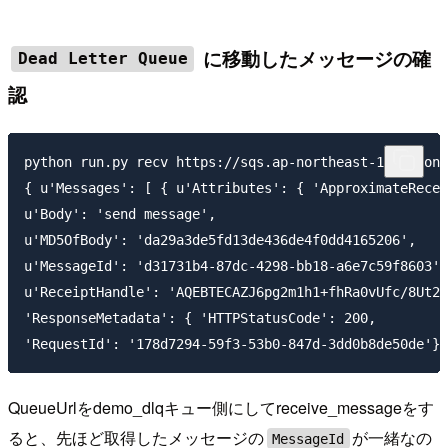
に移動したメッセージの確
Dead Letter Queue
認
python run.py recv https://sqs.ap-northeast-1.amazona
{ u'Messages': [ { u'Attributes': { 'ApproximateRecei
u'Body': 'send message',

u'MD5OfBody': 'da29a3de5fd13de436de4f0dd4165206',

u'MessageId': 'd31731b4-87dc-4298-bb18-a6e7c59f8603',

u'ReceiptHandle': 'AQEBTECAZJ6pg2m1h1+fhRa0vUfc/8Ut2I
'ResponseMetadata': { 'HTTPStatusCode': 200,

QueueUrlをdemo_dlqキュー側にしてreceive_messageをす
ると、先ほど取得したメッセージの
が一緒なの
MessageId