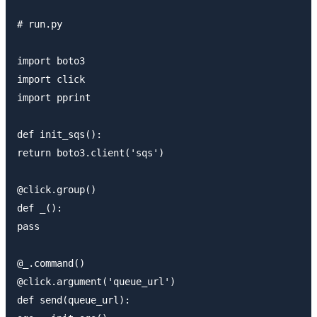
# run.py

import boto3

import click

import pprint

def init_sqs():

return boto3.client('sqs')

@click.group()

def _():

pass

@_.command()

@click.argument('queue_url')

def send(queue_url):
