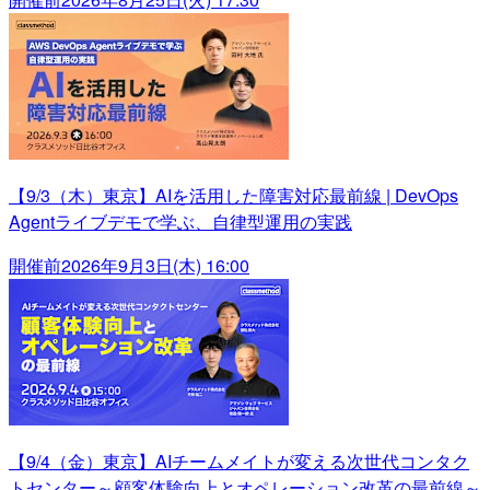
【9/3（木）東京】AIを活用した障害対応最前線 | DevOps
Agentライブデモで学ぶ、自律型運用の実践
開催前
2026年9月3日(木) 16:00
【9/4（金）東京】AIチームメイトが変える次世代コンタク
トセンター～顧客体験向上とオペレーション改革の最前線～