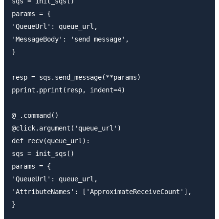
sqs = init_sqs()

params = {

'QueueUrl': queue_url,

'MessageBody': 'send message',

}

resp = sqs.send_message(**params)

pprint.pprint(resp, indent=4)

@_.command()

@click.argument('queue_url')

def recv(queue_url):

sqs = init_sqs()

params = {

'QueueUrl': queue_url,

'AttributeNames': ['ApproximateReceiveCount'],

}
