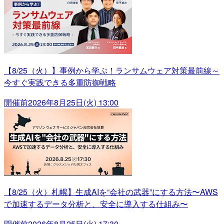
【8/25（火）】事例から学ぶ！ランサムウェア対策最前線～
今すぐ実践できる多重防御戦略
開催前
2026年8月25日(火) 13:00
【8/25（火）札幌】生成AIを“会社の武器”にする方法〜AWS
で加速するデータ分析と、安全に導入する仕組み〜
開催前
2026年8月25日(火) 17:30