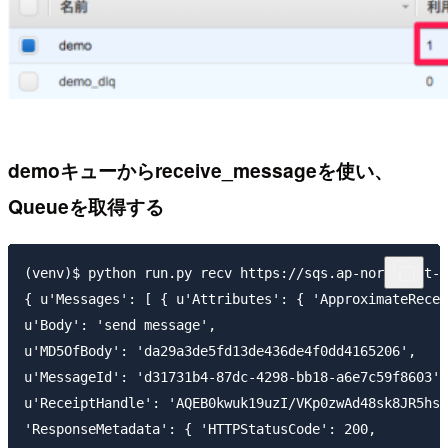
demoキューからreceive_messageを使い、
Queueを取得する
(venv)$ python run.py recv https://sqs.ap-northeast-1
{ u'Messages': [ { u'Attributes': { 'ApproximateRecei
u'Body': 'send message',

u'MD5OfBody': 'da29a3de5fd13de436de4f0dd4165206',

u'MessageId': 'd31731b4-87dc-4298-bb18-a6e7c59f8603',

u'ReceiptHandle': 'AQEB0kwuk19uzI/VKp0zwAd48sk8JR5hsa
'ResponseMetadata': { 'HTTPStatusCode': 200,
