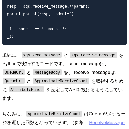
resp = sqs.receive_message(**params)

pprint.pprint(resp, indent=4)

if __name__ == '__main__':

単純に、
と
を
sqs send_message
sqs receive_message
Pythonで実行するコードです。 send_messageは、
と
を、 receive_messageは、
QueueUrl
MessageBody
と
を取得するため
QueueUrl
ApproximateReceiveCount
に
を設定してAPIを投げるようにしてい
AttributeNames
ます。
ちなみに、
はQueueがメッセー
ApproximateReceiveCount
ジを返した回数となっています。 (参考：
ReceiveMessage