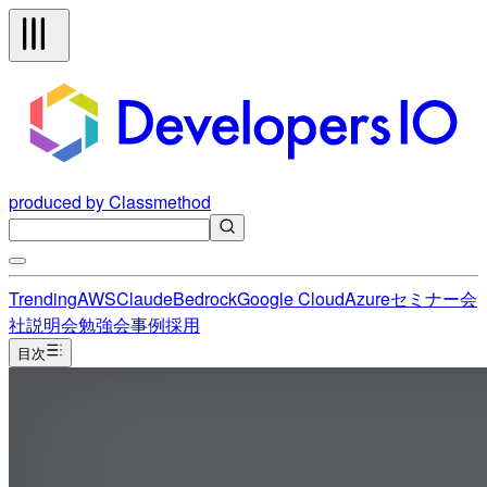
produced by Classmethod
Trending
AWS
Claude
Bedrock
Google Cloud
Azure
セミナー
会
社説明会
勉強会
事例
採用
目次