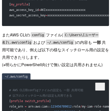
[
my
_
profile
]
aws_access_key_id
=
AKIxxxxxxxxxxxxxxxxxxxxxxx
aws_secret_access_key
=
xxxxxxxxxxxxxxxxxxxxxxxxxxxxxxxxxxxx
またAWS CLIの
ファイル(
config
C:\Users\[ユーザー
および
)の内容も
一部
共
名]\.aws\config
~/.aws/config
用可能であり、例えば以下の様なスイッチロール用の設定を
共用できたりします。
(※明らかにPowerShell向けで無い設定は共用されません)
~/.aws/config
# AWS CLI用configファイルの設定も 一部 共用可能
# 以下のスイッチロール用の設定も共用できる
[
profile
 switch
_
profile
]
role_arn 
=
 arn:aws:iam::
123456789012
:role
/
my
-
iam
-
role
-
name