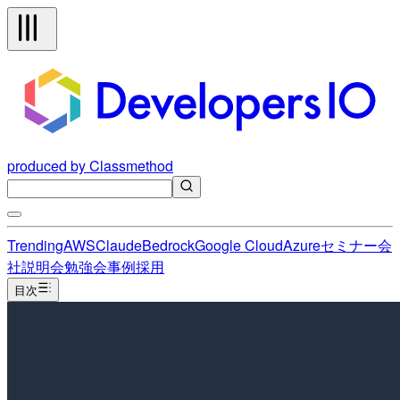
produced by Classmethod
Trending
AWS
Claude
Bedrock
Google Cloud
Azure
セミナー
会
社説明会
勉強会
事例
採用
目次