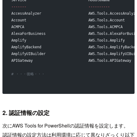
-------
                             ----------
AccessAnalyzer                      AWS.Tools.AccessAnalyz
Account                             AWS.Tools.Account
ACMPCA                              AWS.Tools.ACMPCA
AlexaForBusiness                    AWS.Tools.AlexaForBusi
Amplify                             AWS.Tools.Amplify
AmplifyBackend                      AWS.Tools.AmplifyBacke
AmplifyUIBuilder                    AWS.Tools.AmplifyUIBui
APIGateway                          AWS.Tools.APIGateway
# ・・・後略・・・
2. 認証情報の設定
次にAWS Tools for PowerShellの認証情報を設定します。
認証情報の設定方法は利用環境に応じて異なりざっくり以下