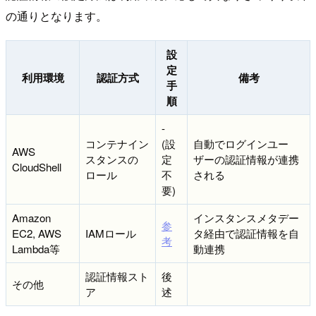
の通りとなります。
設
定
利用環境
認証方式
備考
手
順
-
コンテナイン
(設
自動でログインユー
AWS
スタンスの
定
ザーの認証情報が連携
CloudShell
ロール
不
される
要)
Amazon
インスタンスメタデー
参
EC2, AWS
IAMロール
タ経由で認証情報を自
考
Lambda等
動連携
認証情報スト
後
その他
ア
述