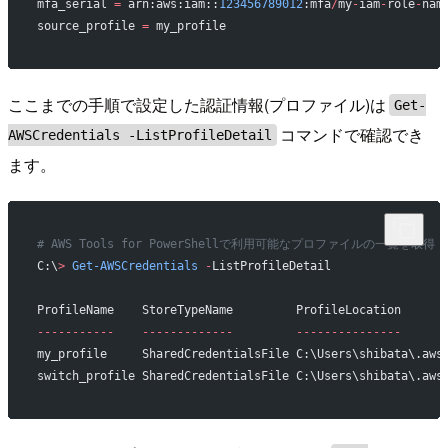
mfa_serial 
=
 arn:aws:iam::
123456789012
:mfa
/
my
-
iam
-
role
-
nam
source_profile 
=
 my_profile
ここまでの手順で設定した認証情報(プロファイル)は
Get-
コマンドで確認でき
AWSCredentials -ListProfileDetail
ます。
# AWS Tools for PowerShellで利用可能なプロファイルの一覧を取得
C:\
>
 Get-AWSCredentials
 -
ListProfileDetail
ProfileName    StoreTypeName         ProfileLocation
-----------
    -------------
         ---------------
my_profile     SharedCredentialsFile C:\Users\shibata\.aws
switch_profile SharedCredentialsFile C:\Users\shibata\.aws