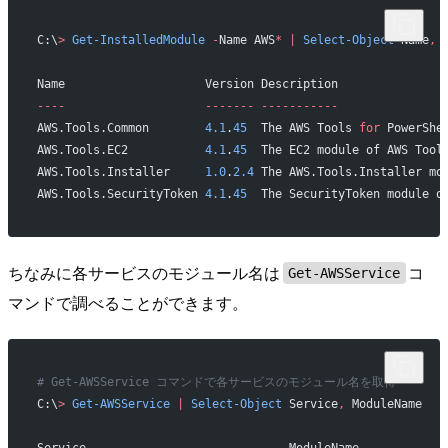
C:\
>
 Get-InstalledModule
 -
Name AWS
*
 |
 Select-Object
 Name
,
 
Name                    Version Description
----
                    -------
 -----------
AWS.Tools.Common        
4.1
.
45
  The AWS Tools 
for
 PowerShe
AWS.Tools.EC2           
4.1
.
45
  The EC2 module of AWS Tool
AWS.Tools.Installer     
1.0
.
2.4
 The AWS.Tools.Installer mo
AWS.Tools.SecurityToken 
4.1
.
45
  The SecurityToken module o
ちなみに各サービスのモジュール名は
コ
Get-AWSService
マンドで調べることができます。
# Get-AWSService コマンドで各サービスのモジュール名を取得
C:\
>
 Get-AWSService
 |
 Select-Object
 Service
,
 ModuleName
Service                             ModuleName