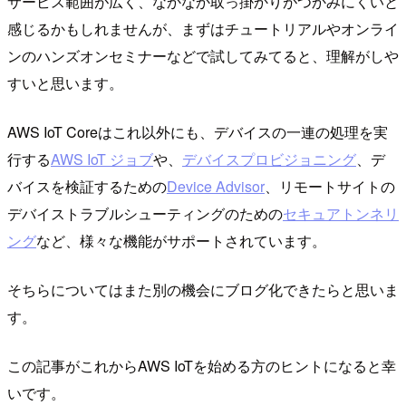
サービス範囲が広く、なかなか取っ掛かりがつかみにくいと
感じるかもしれませんが、まずはチュートリアルやオンライ
ンのハンズオンセミナーなどで試してみてると、理解がしや
すいと思います。
AWS IoT Coreはこれ以外にも、デバイスの一連の処理を実
行する
AWS IoT ジョブ
や、
デバイスプロビジョニング
、デ
バイスを検証するための
Device Advisor
、リモートサイトの
デバイストラブルシューティングのための
セキュアトンネリ
ング
など、様々な機能がサポートされています。
そちらについてはまた別の機会にブログ化できたらと思いま
す。
この記事がこれからAWS IoTを始める方のヒントになると幸
いです。