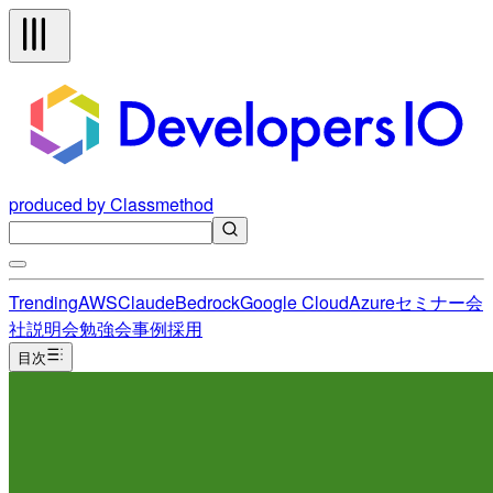
produced by Classmethod
Trending
AWS
Claude
Bedrock
Google Cloud
Azure
セミナー
会
社説明会
勉強会
事例
採用
目次