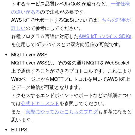
トするサービス品質レベル(QoS)が違うなど、
一部仕様
の違いがある
ので注意が必要です。
AWS IoTでサポートするQoSについては
こちらの記事が
詳しい
ので参考にしてください。
各種プログラム言語に対応した
AWS IoT デバイス SDKs
を使用してIoTデバイスとの双方向通信が可能です。
MQTT over WSS
MQTT over WSSは、その名の通りMQTTをWebSocket
上で通信することができるプロトコルです。これにより
Webページ上からMQTTプロトコルを用いてAWS IoT上
とデータ通信が可能となります。
アクセスするエンドポイントやポートなどの詳細につい
ては
公式ドキュメント
を参照してください。
また、
実際にやってみたこちらのブログ
も参考になると
思います。
HTTPS