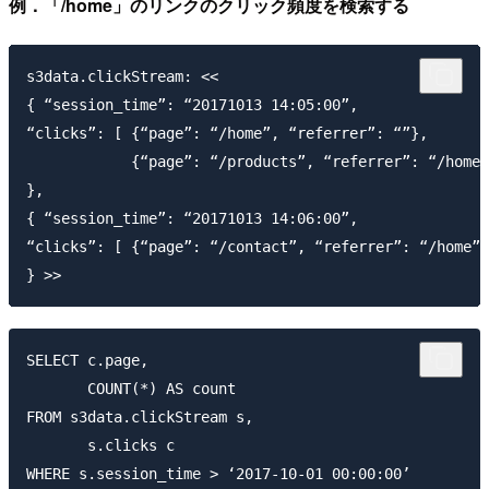
例．「/home」のリンクのクリック頻度を検索する
s3data.clickStream: <<

{ “session_time”: “20171013 14:05:00”,

“clicks”: [ {“page”: “/home”, “referrer”: “”},

            {“page”: “/products”, “referrer”: “/home”
},

{ “session_time”: “20171013 14:06:00”,

“clicks”: [ {“page”: “/contact”, “referrer”: “/home”}
SELECT c.page,

       COUNT(*) AS count

FROM s3data.clickStream s,

       s.clicks c

WHERE s.session_time > ‘2017-10-01 00:00:00’
