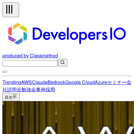
produced by Classmethod
Trending
AWS
Claude
Bedrock
Google Cloud
Azure
セミナー
会
社説明会
勉強会
事例
採用
目次