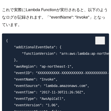
これで実際にLambda Functionが実行されると、以下のよう
なログが記録されます。「"eventName": "Invoke"」となっ
ています。
{

    "additionalEventData": {

        "functionVersion": "arn:aws:lambda:ap-northea
    }, 

    "awsRegion": "ap-northeast-1", 

    "eventID": "XXXXXXXXXXX-XXXXXXXXXXX-XXXXXXXXXXX-X
    "eventName": "Invoke", 

    "eventSource": "lambda.amazonaws.com", 

    "eventTime": "2017-11-30T21:26:50Z", 

    "eventType": "AwsApiCall", 

    "eventVersion": "1.06", 
