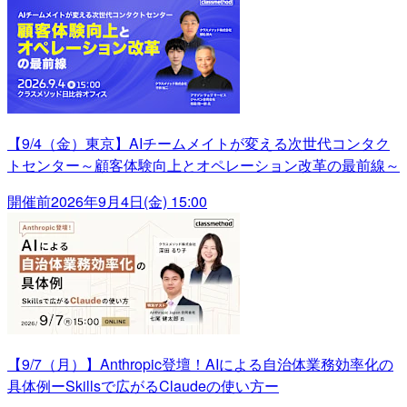
【9/4（金）東京】AIチームメイトが変える次世代コンタク
トセンター～顧客体験向上とオペレーション改革の最前線～
開催前
2026年9月4日(金) 15:00
【9/7（月）】Anthropic登壇！AIによる自治体業務効率化の
具体例ーSkillsで広がるClaudeの使い方ー