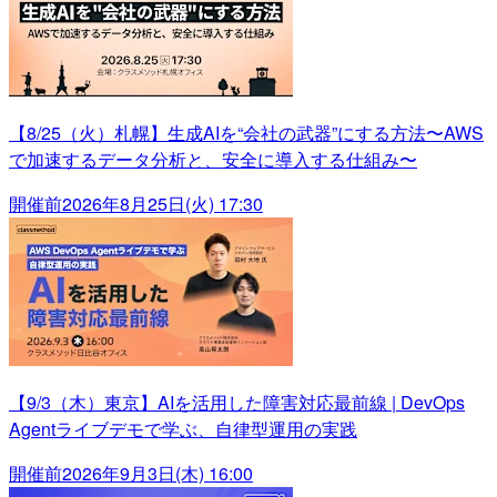
【8/25（火）札幌】生成AIを“会社の武器”にする方法〜AWS
で加速するデータ分析と、安全に導入する仕組み〜
開催前
2026年8月25日(火) 17:30
【9/3（木）東京】AIを活用した障害対応最前線 | DevOps
Agentライブデモで学ぶ、自律型運用の実践
開催前
2026年9月3日(木) 16:00