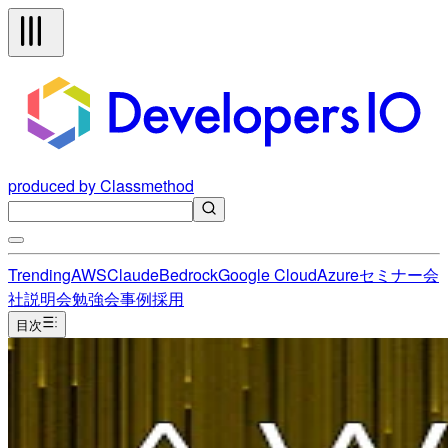
produced by Classmethod
Trending
AWS
Claude
Bedrock
Google Cloud
Azure
セミナー
会
社説明会
勉強会
事例
採用
目次