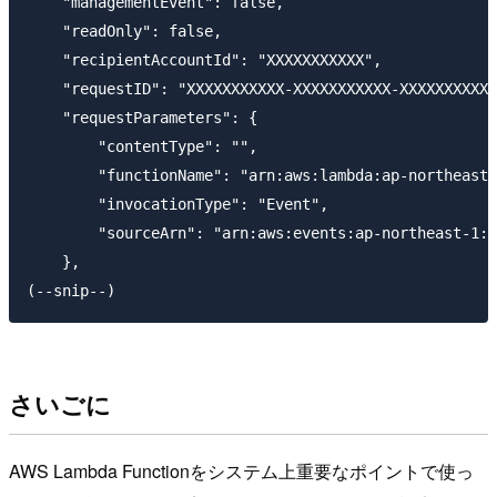
    "managementEvent": false, 

    "readOnly": false, 

    "recipientAccountId": "XXXXXXXXXXX", 

    "requestID": "XXXXXXXXXXX-XXXXXXXXXXX-XXXXXXXXXXX
    "requestParameters": {

        "contentType": "", 

        "functionName": "arn:aws:lambda:ap-northeast-
        "invocationType": "Event", 

        "sourceArn": "arn:aws:events:ap-northeast-1:X
    }, 

さいごに
AWS Lambda Functionをシステム上重要なポイントで使っ