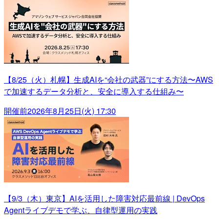
【8/25（火）札幌】生成AIを“会社の武器”にする方法〜AWS
で加速するデータ分析と、安全に導入する仕組み〜
開催前
2026年8月25日(火) 17:30
【9/3（木）東京】AIを活用した障害対応最前線 | DevOps
Agentライブデモで学ぶ、自律型運用の実践