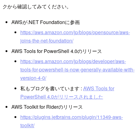
クから確認してみてください。
AWSが.NET Foundationに参画
https://aws.amazon.com/jp/blogs/opensource/aws-
joins-the-net-foundation/
AWS Tools for PowerShell 4.0のリリース
https://aws.amazon.com/jp/blogs/developer/aws-
tools-for-powershell-is-now-generally-available-with-
version-4-0/
私もブログを書いています :
AWS Tools for
PowerShell 4.0がリリースされました
AWS Toolkit for Riderのリリース
https://plugins.jetbrains.com/plugin/11349-aws-
toolkit/