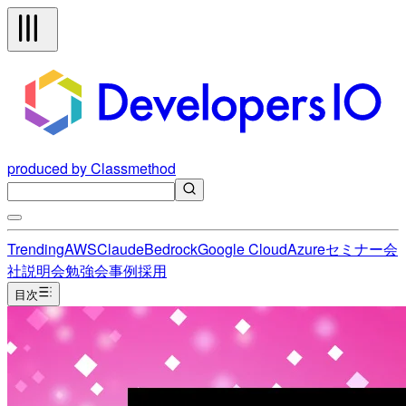
produced by Classmethod
Trending
AWS
Claude
Bedrock
Google Cloud
Azure
セミナー
会
社説明会
勉強会
事例
採用
目次