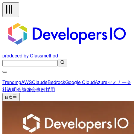
produced by Classmethod
Trending
AWS
Claude
Bedrock
Google Cloud
Azure
セミナー
会
社説明会
勉強会
事例
採用
目次