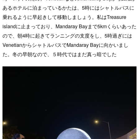
あるホテルに泊まっているかたは、5時にはシャトルバスに
乗れるように早起きして移動しましょう。私はTreasure
islandに止まっており、Mandaray Bayまで5kmくらいあった
ので、朝4時に起きてランニングの支度をし、5時過ぎには
VenetianからシャトルバスでMandaray Bayに向かいまし
た。冬の早朝なので、５時代ではまだ真っ暗でした