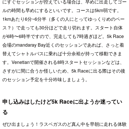
にすぐセッションが控えている場合は、早めに出走してゴー
ルの時間も早めにするといいです。コースは5km弱です。
1kmあたり6分~6分半（多くの人にとってゆっくりめのペー
ス？）で走っても30分ほどで走り切れます。スタート自体
が6時〜6時半ですので、完走しても7時過ぎほど。5k Race
会場のmandaray Bay近くのセッションであれば、さっと着
替えてシャトルバスに乗れば十分余裕が持って移動できま
す。Venetianで開催される8時スタートセッションなどは、
さすがに間に合うか怪しいため、5k Raceに出る際はその後
のセッション予定を十分吟味しましょう。
申し込みはしたけど5k Raceに出ようか迷ってい
る
ぜひ出ましょう！ラスベガスのど真ん中を早朝に走れる体験