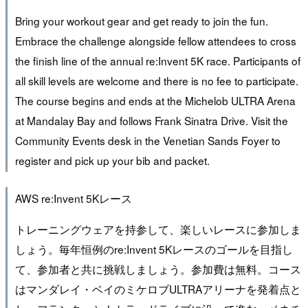
Bring your workout gear and get ready to join the fun.
Embrace the challenge alongside fellow attendees to cross
the finish line of the annual re:Invent 5K race. Participants of
all skill levels are welcome and there is no fee to participate.
The course begins and ends at the Michelob ULTRA Arena
at Mandalay Bay and follows Frank Sinatra Drive. Visit the
Community Events desk in the Venetian Sands Foyer to
register and pick up your bib and packet.
AWS re:Invent 5Kレース
トレーニングウェアを持参して、楽しいレースに参加しま
しょう。毎年恒例のre:Invent 5Kレースのゴールを目指し
て、参加者と共に挑戦しましょう。参加費は無料。コース
はマンダレイ・ベイのミケロブULTRAアリーナを発着点と