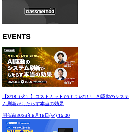
EVENTS
【8/18（火）】コストカットだけじゃない！AI駆動のシステ
ム刷新がもたらす本当の効果
開催前
2026年8月18日(火) 15:00