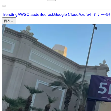
Trending
AWS
Claude
Bedrock
Google Cloud
Azure
セミナー
会
目次