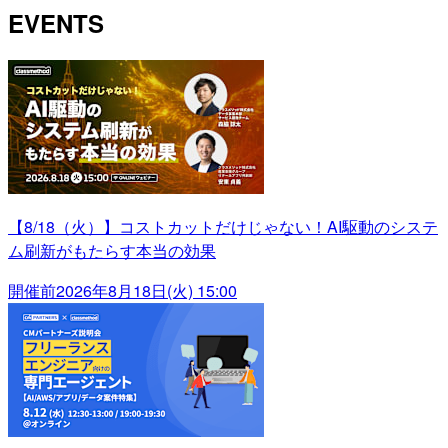
EVENTS
【8/18（火）】コストカットだけじゃない！AI駆動のシステ
ム刷新がもたらす本当の効果
開催前
2026年8月18日(火) 15:00