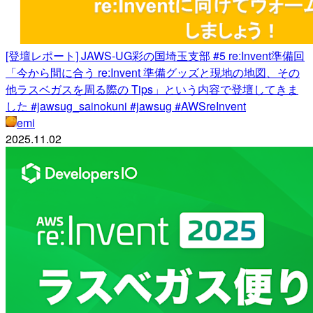
[登壇レポート] JAWS-UG彩の国埼玉支部 #5 re:Invent準備回
「今から間に合う re:Invent 準備グッズと現地の地図、その
他ラスベガスを周る際の Tips」という内容で登壇してきま
した #jawsug_sainokuni #jawsug #AWSreInvent
emi
2025.11.02