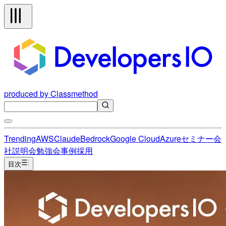
produced by Classmethod
Trending
AWS
Claude
Bedrock
Google Cloud
Azure
セミナー
会
社説明会
勉強会
事例
採用
目次