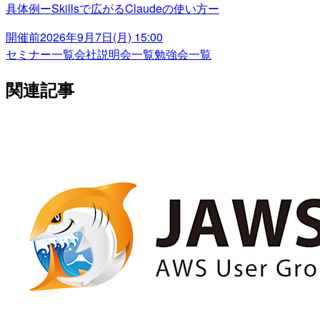
具体例ーSkillsで広がるClaudeの使い方ー
開催前
2026年9月7日(月) 15:00
セミナー一覧
会社説明会一覧
勉強会一覧
関連記事