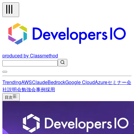
produced by Classmethod
Trending
AWS
Claude
Bedrock
Google Cloud
Azure
セミナー
会
社説明会
勉強会
事例
採用
目次