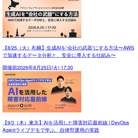
【8/25（火）札幌】生成AIを“会社の武器”にする方法〜AWS
で加速するデータ分析と、安全に導入する仕組み〜
開催前
2026年8月25日(火) 17:30
【9/3（木）東京】AIを活用した障害対応最前線 | DevOps
Agentライブデモで学ぶ、自律型運用の実践