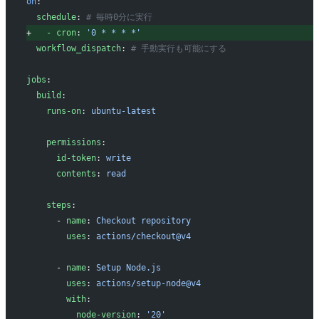
on
:
 schedule
: 
# 毎時0分に実行
+
   - cron
: 
'0 * * * *'
 workflow_dispatch
: 
# 手動実行も可能にする
jobs
:
 build
:
   runs-on
: 
ubuntu-latest
   permissions
:
     id-token
: 
write
     contents
: 
read
   steps
:
     - 
name
: 
Checkout repository
       uses
: 
actions/checkout@v4
     - 
name
: 
Setup Node.js
       uses
: 
actions/setup-node@v4
       with
:
         node-version
: 
'20'