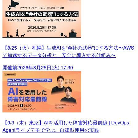
【8/25（火）札幌】生成AIを“会社の武器”にする方法〜AWS
で加速するデータ分析と、安全に導入する仕組み〜
開催前
2026年8月25日(火) 17:30
【9/3（木）東京】AIを活用した障害対応最前線 | DevOps
Agentライブデモで学ぶ、自律型運用の実践