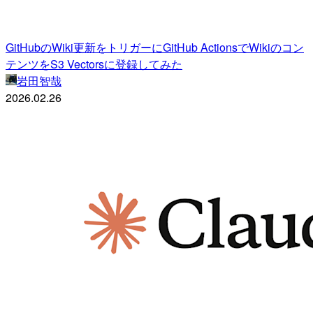
GitHubのWiki更新をトリガーにGitHub ActionsでWikiのコン
テンツをS3 Vectorsに登録してみた
岩田智哉
2026.02.26