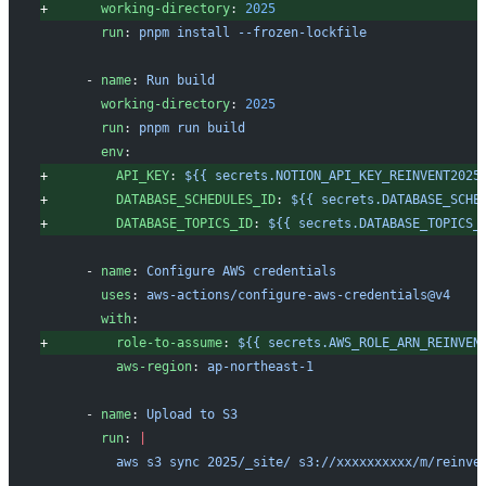
+
       working-directory
: 
2025
       run
: 
pnpm install --frozen-lockfile
     - 
name
: 
Run build
       working-directory
: 
2025
       run
: 
pnpm run build
       env
:
+
         API_KEY
: 
${{ secrets.NOTION_API_KEY_REINVENT2025
+
         DATABASE_SCHEDULES_ID
: 
${{ secrets.DATABASE_SCHE
+
         DATABASE_TOPICS_ID
: 
${{ secrets.DATABASE_TOPICS_
     - 
name
: 
Configure AWS credentials
       uses
: 
aws-actions/configure-aws-credentials@v4
       with
:
+
         role-to-assume
: 
${{ secrets.AWS_ROLE_ARN_REINVEN
         aws-region
: 
ap-northeast-1
     - 
name
: 
Upload to S3
       run
: 
|
         aws s3 sync 2025/_site/ s3://xxxxxxxxxx/m/re