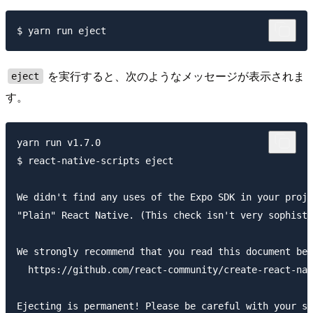
を実行すると、次のようなメッセージが表示されま
eject
す。
yarn run v1.7.0

$ react-native-scripts eject

We didn't find any uses of the Expo SDK in your proje
"Plain" React Native. (This check isn't very sophisti
We strongly recommend that you read this document bef
  https://github.com/react-community/create-react-nat
Ejecting is permanent! Please be careful with your se