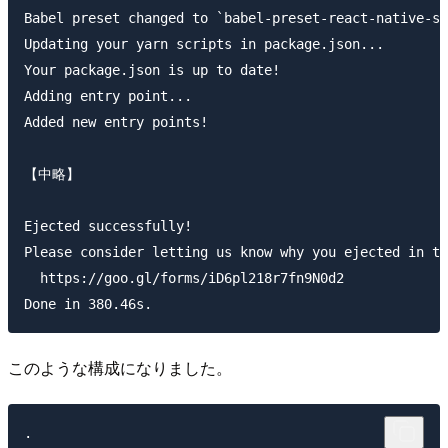
Babel preset changed to `babel-preset-react-native-st
Updating your yarn scripts in package.json...

Your package.json is up to date!

Adding entry point...

Added new entry points!

【中略】

Ejected successfully!

Please consider letting us know why you ejected in th
  https://goo.gl/forms/iD6pl218r7fn9N0d2

このような構成になりました。
.
