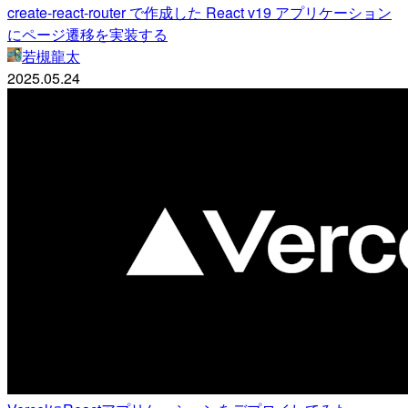
create-react-router で作成した React v19 アプリケーション
にページ遷移を実装する
若槻龍太
2025.05.24