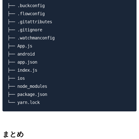
├── .buckconfig

├── .flowconfig

├── .gitattributes

├── .gitignore

├── .watchmanconfig

├── App.js

├── android

├── app.json

├── index.js

├── ios

├── node_modules

├── package.json

まとめ