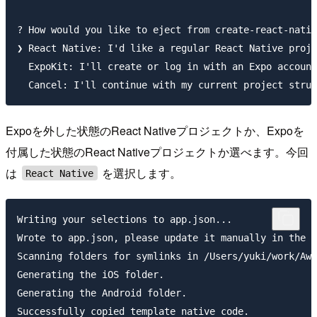
? How would you like to eject from create-react-nativ
❯ React Native: I'd like a regular React Native proje
  ExpoKit: I'll create or log in with an Expo account
Expoを外した状態のReact Nativeプロジェクトか、Expoを
付属した状態のReact Nativeプロジェクトか選べます。今回
は
を選択します。
React Native
Writing your selections to app.json...

Wrote to app.json, please update it manually in the f
Scanning folders for symlinks in /Users/yuki/work/Awe
Generating the iOS folder.

Generating the Android folder.

Successfully copied template native code.
