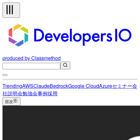
produced by Classmethod
Trending
AWS
Claude
Bedrock
Google Cloud
Azure
セミナー
会
社説明会
勉強会
事例
採用
目次