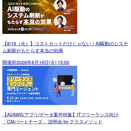
【8/18（火）】コストカットだけじゃない！AI駆動のシステ
ム刷新がもたらす本当の効果
開催前
2026年8月18日(火) 15:00
【AI/AWS/アプリ/データ案件特集】ITフリーランス向け
「CMパートナーズ」 説明会 by クラスメソッド