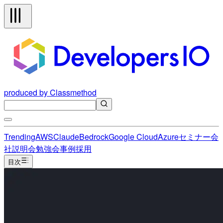
produced by Classmethod
Trending
AWS
Claude
Bedrock
Google Cloud
Azure
セミナー
会
社説明会
勉強会
事例
採用
目次