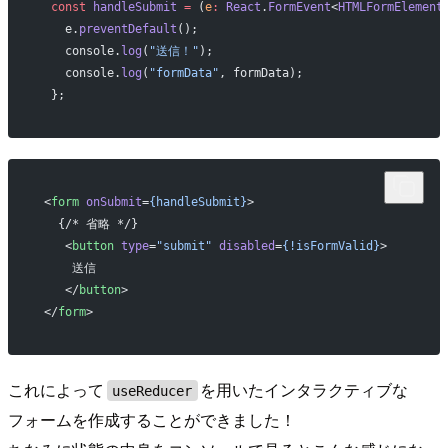
  const
 handleSubmit
 =
 (
e
:
 React
.
FormEvent
<
HTMLFormElement
    e.
preventDefault
();
    console.
log
(
"送信！"
);
    console.
log
(
"formData"
, formData);
  };
 <
form
 onSubmit
=
{handleSubmit}
>
   {/* 省略 */}
    <
button
 type
=
"submit"
 disabled
=
{!isFormValid}
>
     送信
    </
button
>
 </
form
>
これによって
を用いたインタラクティブな
useReducer
フォームを作成することができました！