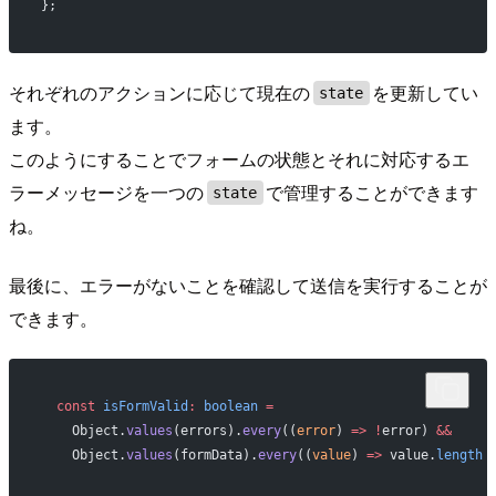
};
それぞれのアクションに応じて現在の
を更新してい
state
ます。
このようにすることでフォームの状態とそれに対応するエ
ラーメッセージを一つの
で管理することができます
state
ね。
最後に、エラーがないことを確認して送信を実行することが
できます。
  const
 isFormValid
:
 boolean
 =
    Object.
values
(errors).
every
((
error
) 
=>
 !
error) 
&&
    Object.
values
(formData).
every
((
value
) 
=>
 value.
length
 