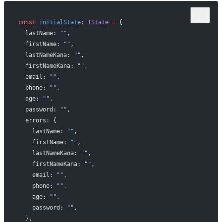
const
 initialState
:
 TState
 =
 {
  lastName: 
""
,
  firstName: 
""
,
  lastNameKana: 
""
,
  firstNameKana: 
""
,
  email: 
""
,
  phone: 
""
,
  age: 
""
,
  password: 
""
,
  errors: {
    lastName: 
""
,
    firstName: 
""
,
    lastNameKana: 
""
,
    firstNameKana: 
""
,
    email: 
""
,
    phone: 
""
,
    age: 
""
,
    password: 
""
,
  },