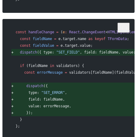
 const
 handleChange
 =
 (
e
:
 React
.
ChangeEvent
<
HTMLInputElem
   const
 fieldName
 =
 e.target.name 
as
 keyof
 TFormData
;
   const
 fieldValue
 =
 e.target.value;
+
   dispatch
({ type: 
"SET_FIELD"
, field: fieldName, value:
   if
 (fieldName 
in
 validators) {
     const
 errorMessage
 =
 validators[fieldName](fieldValu
+
      dispatch
({
+
       type: 
"SET_ERROR"
,
+
       field: fieldName,
+
       value: errorMessage,
+
      });
   }
 };