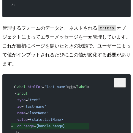
};
管理するフォームのデータと、ネストされる
オブ
errors
ジェクトによってエラーメッセージを一元管理しています。
これが最初にページを開いたときの状態で、ユーザーによっ
て値がインプットされるたびにこの値が変化する必要があり
ます。
<
label
 htmlFor
=
"last-name"
>姓</
label
>
 <
input
  type
=
"text"
  id
=
"last-name"
  name
=
"lastName"
  value
=
{state.lastName}
+
  onChange
=
{handleChange}
 />