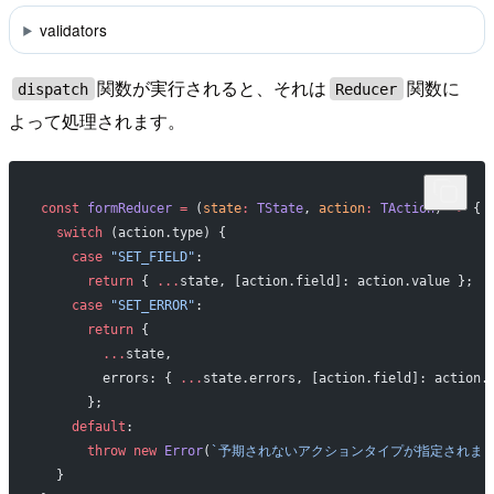
validators
関数が実行されると、それは
関数に
dispatch
Reducer
よって処理されます。
const
 formReducer
 =
 (
state
:
 TState
, 
action
:
 TAction
) 
=>
 {
  switch
 (action.type) {
    case
 "SET_FIELD"
:
      return
 { 
...
state, [action.field]: action.value };
    case
 "SET_ERROR"
:
      return
 {
        ...
state,
        errors: { 
...
state.errors, [action.field]: action.
      };
    default
:
      throw
 new
 Error
(
`予期されないアクションタイプが指定されまし
  }