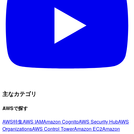
主なカテゴリ
AWSで探す
AWS特集
AWS IAM
Amazon Cognito
AWS Security Hub
AWS
Organizations
AWS Control Tower
Amazon EC2
Amazon