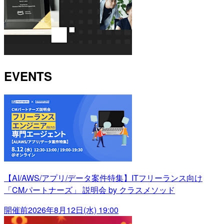
EVENTS
【AI/AWS/アプリ/データ案件特集】ITフリーランス向け
「CMパートナーズ」 説明会 by クラスメソッド
開催前
2026年8月12日(水) 19:00