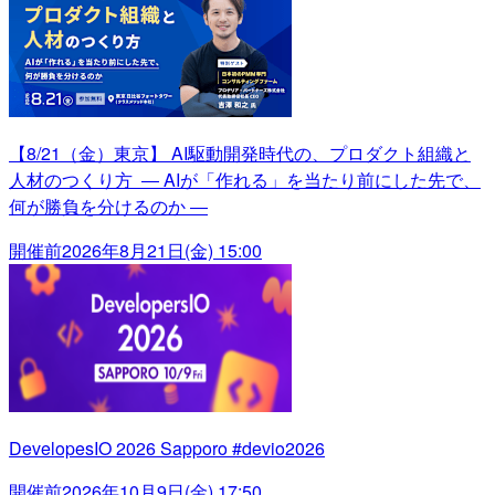
【8/21（金）東京】 AI駆動開発時代の、プロダクト組織と
人材のつくり方 ― AIが「作れる」を当たり前にした先で、
何が勝負を分けるのか ―
開催前
2026年8月21日(金) 15:00
DevelopesIO 2026 Sapporo #devio2026
開催前
2026年10月9日(金) 17:50