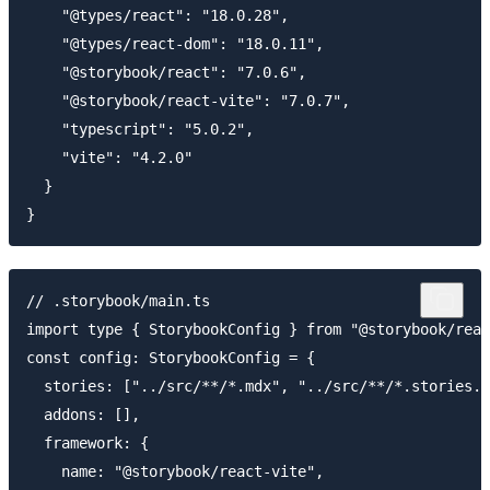
    "@types/react": "18.0.28",

    "@types/react-dom": "18.0.11",

    "@storybook/react": "7.0.6",

    "@storybook/react-vite": "7.0.7",

    "typescript": "5.0.2",

    "vite": "4.2.0"

  }

// .storybook/main.ts

import type { StorybookConfig } from "@storybook/reac
const config: StorybookConfig = {

  stories: ["../src/**/*.mdx", "../src/**/*.stories.@
  addons: [],

  framework: {

    name: "@storybook/react-vite",
