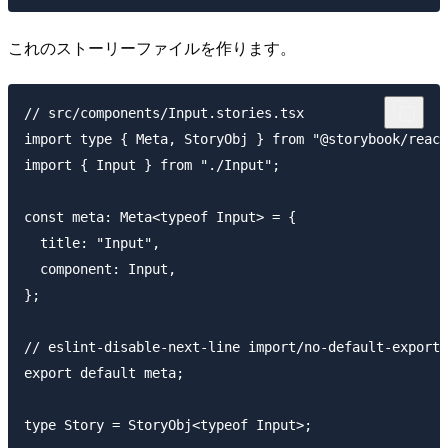
これのストーリーファイルを作ります。
// src/components/Input.stories.tsx

import type { Meta, StoryObj } from "@storybook/react
import { Input } from "./Input";

const meta: Meta<typeof Input> = {

  title: "Input",

  component: Input,

};

// eslint-disable-next-line import/no-default-export

export default meta;

type Story = StoryObj<typeof Input>;
