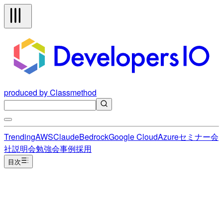
produced by Classmethod
Trending
AWS
Claude
Bedrock
Google Cloud
Azure
セミナー
会
社説明会
勉強会
事例
採用
目次