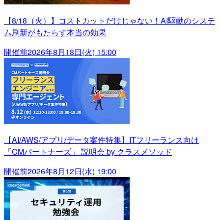
【8/18（火）】コストカットだけじゃない！AI駆動のシステ
ム刷新がもたらす本当の効果
開催前
2026年8月18日(火) 15:00
【AI/AWS/アプリ/データ案件特集】ITフリーランス向け
「CMパートナーズ」 説明会 by クラスメソッド
開催前
2026年8月12日(水) 19:00