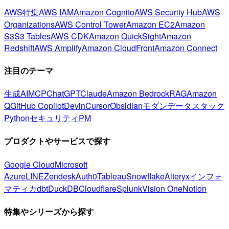
AWS特集
AWS IAM
Amazon Cognito
AWS Security Hub
AWS
Organizations
AWS Control Tower
Amazon EC2
Amazon
S3
S3 Tables
AWS CDK
Amazon QuickSight
Amazon
Redshift
AWS Amplify
Amazon CloudFront
Amazon Connect
注目のテーマ
生成AI
MCP
ChatGPT
Claude
Amazon Bedrock
RAG
Amazon
Q
GitHub Copilot
Devin
Cursor
Obsidian
モダンデータスタック
Python
セキュリティ
PM
プロダクトやサービスで探す
Google Cloud
Microsoft
Azure
LINE
Zendesk
Auth0
Tableau
Snowflake
Alteryx
インフォ
マティカ
dbt
DuckDB
Cloudflare
Splunk
Vision One
Notion
特集やシリーズから探す