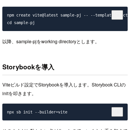
npm create vite@latest sample-pj -- --template react-
以降、sample-pjをworking directoryとします。
Storybookを導入
Viteビルド設定でStorybookを導入します。Storybook CLIの
initを叩きます。