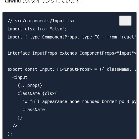
Tailwindでスタイリングしています。
// src/components/Input.tsx

import clsx from "clsx";

import { type ComponentProps, type FC } from "react";

interface InputProps extends ComponentProps<"input"> 
export const Input: FC<InputProps> = ({ className, ..
  <input

    {...props}

    className={clsx(

      "w-full appearance-none rounded border px-3 py-
      className

    )}

  />
