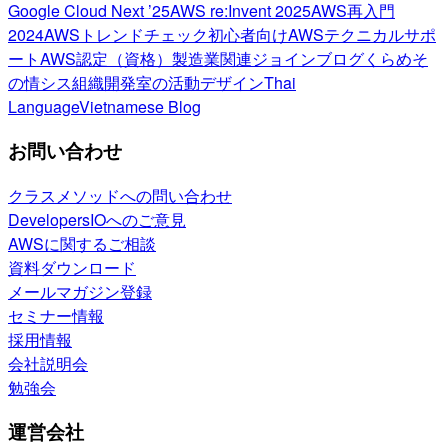
Google Cloud Next ’25
AWS re:Invent 2025
AWS再入門
2024
AWSトレンドチェック
初心者向け
AWSテクニカルサポ
ート
AWS認定（資格）
製造業関連
ジョインブログ
くらめそ
の情シス
組織開発室の活動
デザイン
Thai
Language
Vietnamese Blog
お問い合わせ
クラスメソッドへの問い合わせ
DevelopersIOへのご意見
AWSに関するご相談
資料ダウンロード
メールマガジン登録
セミナー情報
採用情報
会社説明会
勉強会
運営会社