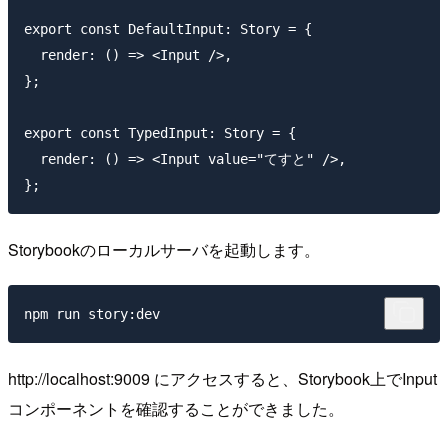
export const DefaultInput: Story = {

  render: () => <Input />,

};

export const TypedInput: Story = {

  render: () => <Input value="てすと" />,

Storybookのローカルサーバを起動します。
http://localhost:9009 にアクセスすると、Storybook上でInput
コンポーネントを確認することができました。