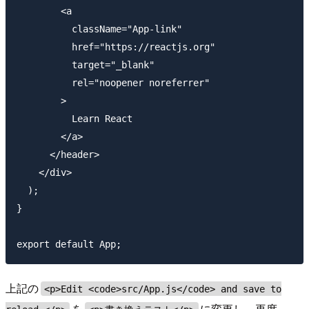
        <a

          className="App-link"

          href="https://reactjs.org"

          target="_blank"

          rel="noopener noreferrer"

        >

          Learn React

        </a>

      </header>

    </div>

  );

}

上記の
<p>Edit <code>src/App.js</code> and save to
を
に変更し、再度