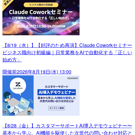
【8/19（水）】【好評のため再演】Claude Coworkセミナー
ビジネス職向け初級編｜日常業務をAIで自動化する「正しい
始め方」
開催前
2026年8月19日(水) 13:00
【8/28（金）】カスタマーサポートAI導入デモウェビナー〜
基本から学ぶ、AI機能を駆使した次世代の問い合わせ対応と