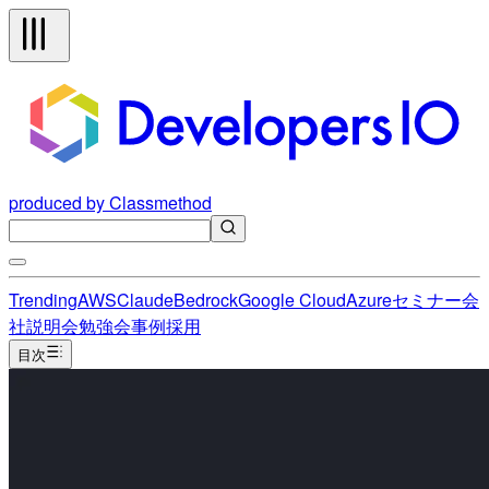
produced by Classmethod
Trending
AWS
Claude
Bedrock
Google Cloud
Azure
セミナー
会
社説明会
勉強会
事例
採用
目次