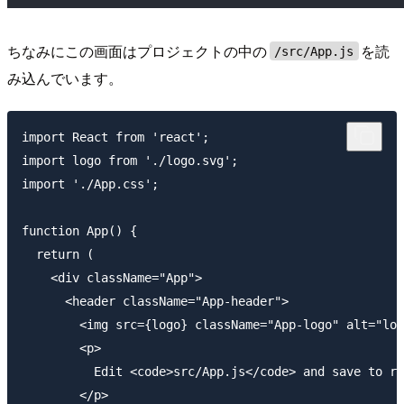
ちなみにこの画面はプロジェクトの中の
を読
/src/App.js
み込んでいます。
import React from 'react';

import logo from './logo.svg';

import './App.css';

function App() {

  return (

    <div className="App">

      <header className="App-header">

        <img src={logo} className="App-logo" alt="log
        <p>

          Edit <code>src/App.js</code> and save to re
        </p>
