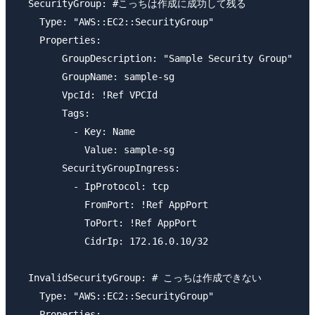
  SecurityGroup: #こっちは作成に成功して残る

    Type: "AWS::EC2::SecurityGroup"

    Properties:

        GroupDescription: "Sample Security Group"

        GroupName: sample-sg

        VpcId: !Ref VPCId

        Tags:

          - Key: Name

            Value: sample-sg

        SecurityGroupIngress:

          - IpProtocol: tcp

            FromPort: !Ref AppPort

            ToPort: !Ref AppPort

            CidrIp: 172.16.0.10/32

  InvalidSecurityGroup: # こっちは作成できない

    Type: "AWS::EC2::SecurityGroup"

    Properties:
