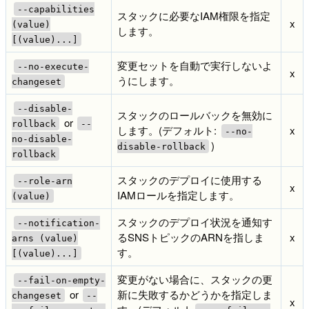
--capabilities
スタックに必要なIAM権限を指定
x
(value)
します。
[(value)...]
変更セットを自動で実行しないよ
--no-execute-
x
うにします。
changeset
--disable-
スタックのロールバックを無効に
or
rollback
--
します。(デフォルト:
x
--no-
no-disable-
)
disable-rollback
rollback
スタックのデプロイに使用する
--role-arn
x
IAMロールを指定します。
(value)
スタックのデプロイ状況を通知す
--notification-
るSNSトピックのARNを指しま
x
arns (value)
す。
[(value)...]
変更がない場合に、スタックの更
--fail-on-empty-
or
新に失敗するかどうかを指定しま
changeset
--
x