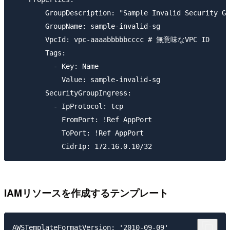
        GroupDescription: "Sample Invalid Security Gr
        GroupName: sample-invalid-sg

        VpcId: vpc-aaaabbbbbcccc # 無意味なVPC ID

        Tags:

          - Key: Name

            Value: sample-invalid-sg

        SecurityGroupIngress:

          - IpProtocol: tcp

            FromPort: !Ref AppPort

            ToPort: !Ref AppPort

IAMリソースを作成するテンプレート
AWSTemplateFormatVersion: '2010-09-09'
