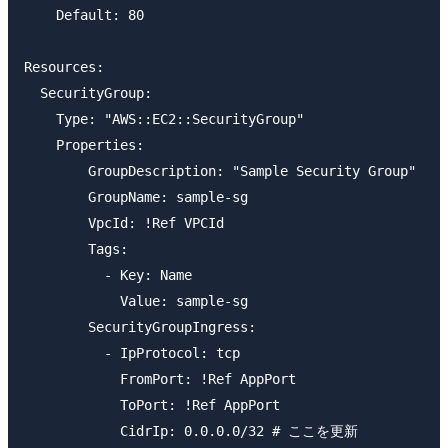
    Default: 80

Resources:

  SecurityGroup:

    Type: "AWS::EC2::SecurityGroup"

    Properties:

        GroupDescription: "Sample Security Group"

        GroupName: sample-sg

        VpcId: !Ref VPCId

        Tags:

          - Key: Name

            Value: sample-sg

        SecurityGroupIngress:

          - IpProtocol: tcp

            FromPort: !Ref AppPort

            ToPort: !Ref AppPort

            CidrIp: 0.0.0.0/32 # ここを更新
