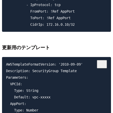
          - IpProtocol: tcp

            FromPort: !Ref AppPort

            ToPort: !Ref AppPort

更新用のテンプレート
AWSTemplateFormatVersion: '2010-09-09'

Description: SecurityGroup Template

Parameters:

  VPCId:

    Type: String

    Default: vpc-xxxxx

  AppPort:

    Type: Number
