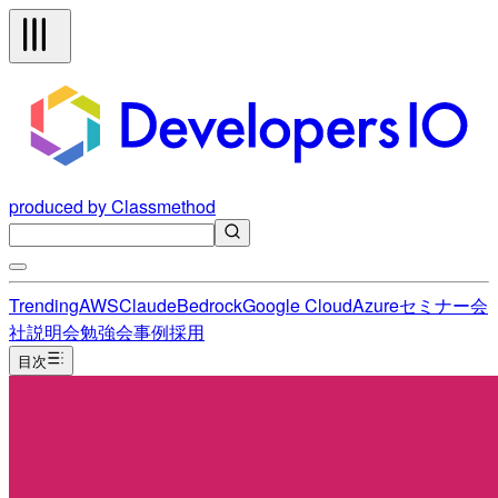
produced by Classmethod
Trending
AWS
Claude
Bedrock
Google Cloud
Azure
セミナー
会
社説明会
勉強会
事例
採用
目次