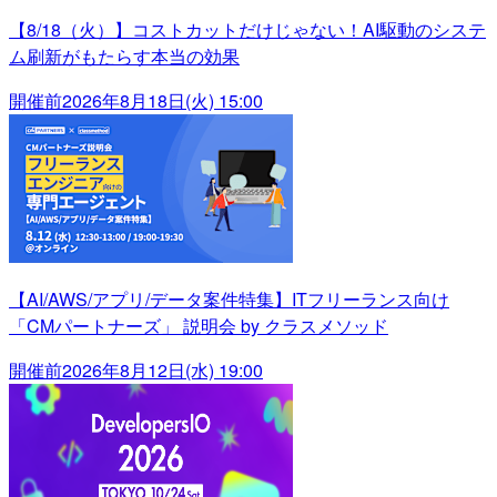
【8/18（火）】コストカットだけじゃない！AI駆動のシステ
ム刷新がもたらす本当の効果
開催前
2026年8月18日(火) 15:00
【AI/AWS/アプリ/データ案件特集】ITフリーランス向け
「CMパートナーズ」 説明会 by クラスメソッド
開催前
2026年8月12日(水) 19:00