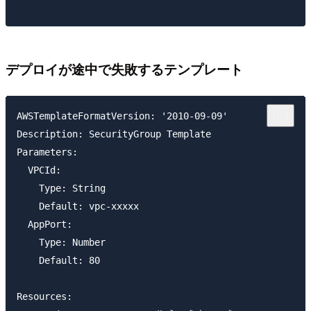
デプロイが途中で失敗するテンプレート
AWSTemplateFormatVersion: '2010-09-09'

Description: SecurityGroup Template

Parameters:

  VPCId:

    Type: String

    Default: vpc-xxxxx

  AppPort:

    Type: Number

    Default: 80

Resources:
