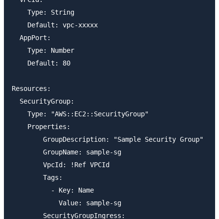
    Type: String

    Default: vpc-xxxxx

  AppPort:

    Type: Number

    Default: 80

Resources:

  SecurityGroup:

    Type: "AWS::EC2::SecurityGroup"

    Properties:

        GroupDescription: "Sample Security Group"

        GroupName: sample-sg

        VpcId: !Ref VPCId

        Tags:

          - Key: Name

            Value: sample-sg

        SecurityGroupIngress:
