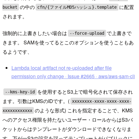
の中の
に配置
bucket
cfn/{ファイルMD5ハッシュ}.template
されます。
強制的に上書きしたい場合は
で上書きで
--force-upload
きます。 SAMを使ってるとこのオプションを使うこともあ
るようです、
Lambda local artifact not re-uploaded after file
permission only change · Issue #2665 · aws/aws-sam-cli
を使用するとS3上で暗号化されて保存され
--kms-key-id
ます。引数はKMSのIDです。(
xxxxxxxx-xxxx-xxxx-xxxx-
のような形式) これを指定することで、KMS
xxxxxxxxxxxx
へのアクセス権限を持たないユーザー・ロールからはS3バ
ケットからはテンプレートがダウンロードできなくなりま
す。万が一S3の設定を誤ってテンプレートがパブリックに