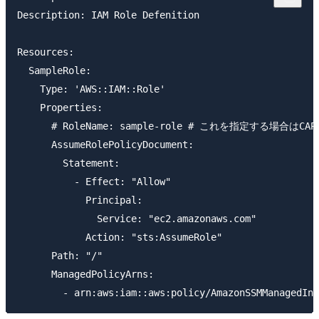
Description: IAM Role Defenition

Resources:

  SampleRole:

    Type: 'AWS::IAM::Role'

    Properties:

      # RoleName: sample-role # これを指定する場合はCAPA
      AssumeRolePolicyDocument:

        Statement:

          - Effect: "Allow"

            Principal:

              Service: "ec2.amazonaws.com"

            Action: "sts:AssumeRole"

      Path: "/"

      ManagedPolicyArns:
