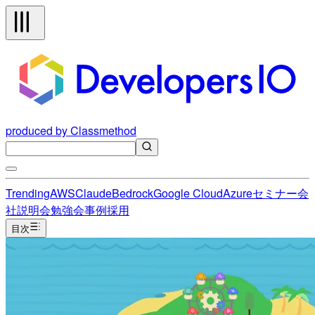
produced by Classmethod
Trending
AWS
Claude
Bedrock
Google Cloud
Azure
セミナー
会
社説明会
勉強会
事例
採用
目次