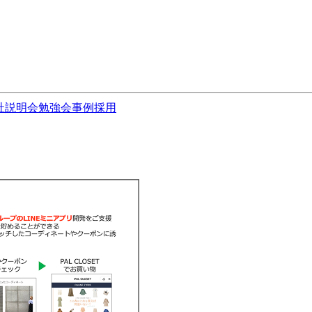
社説明会
勉強会
事例
採用