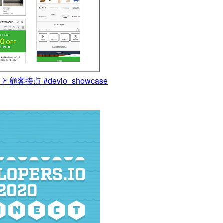
点 #devio_showcase