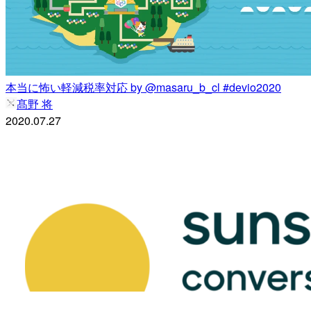
本当に怖い軽減税率対応 by @masaru_b_cl #devio2020
髙野 将
2020.07.27