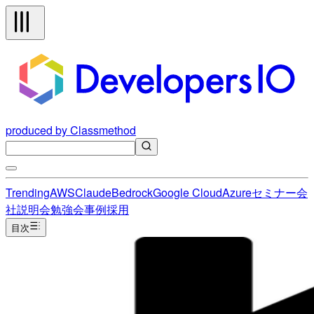
produced by Classmethod
Trending
AWS
Claude
Bedrock
Google Cloud
Azure
セミナー
会
社説明会
勉強会
事例
採用
目次