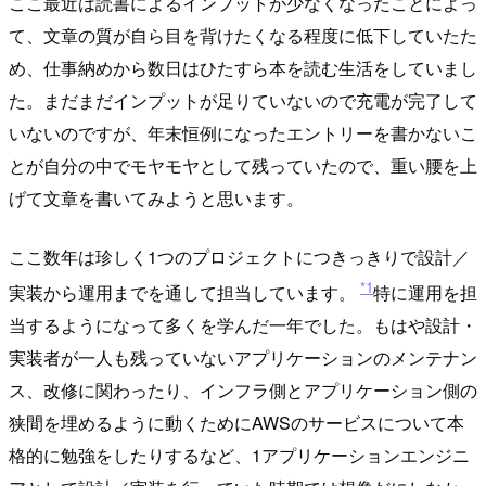
ここ最近は読書によるインプットが少なくなったことによっ
て、文章の質が自ら目を背けたくなる程度に低下していたた
め、仕事納めから数日はひたすら本を読む生活をしていまし
た。まだまだインプットが足りていないので充電が完了して
いないのですが、年末恒例になったエントリーを書かないこ
とが自分の中でモヤモヤとして残っていたので、重い腰を上
げて文章を書いてみようと思います。
ここ数年は珍しく1つのプロジェクトにつきっきりで設計／
*1
実装から運用までを通して担当しています。
特に運用を担
当するようになって多くを学んだ一年でした。もはや設計・
実装者が一人も残っていないアプリケーションのメンテナン
ス、改修に関わったり、インフラ側とアプリケーション側の
狭間を埋めるように動くためにAWSのサービスについて本
格的に勉強をしたりするなど、1アプリケーションエンジニ