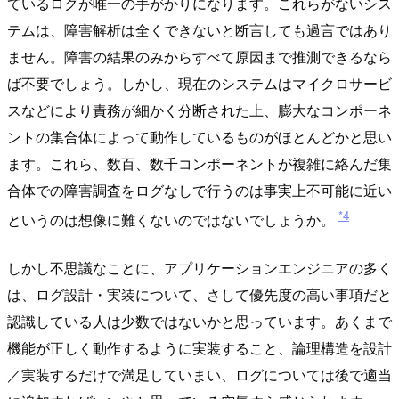
ているログが唯一の手がかりになります。これらがないシス
テムは、障害解析は全くできないと断言しても過言ではあり
ません。障害の結果のみからすべて原因まで推測できるなら
ば不要でしょう。しかし、現在のシステムはマイクロサービ
スなどにより責務が細かく分断された上、膨大なコンポーネ
ントの集合体によって動作しているものがほとんどかと思い
ます。これら、数百、数千コンポーネントが複雑に絡んだ集
合体での障害調査をログなしで行うのは事実上不可能に近い
*4
というのは想像に難くないのではないでしょうか。
しかし不思議なことに、アプリケーションエンジニアの多く
は、ログ設計・実装について、さして優先度の高い事項だと
認識している人は少数ではないかと思っています。あくまで
機能が正しく動作するように実装すること、論理構造を設計
／実装するだけで満足していまい、ログについては後で適当