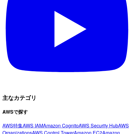
主なカテゴリ
AWSで探す
AWS特集
AWS IAM
Amazon Cognito
AWS Security Hub
AWS
Organizations
AWS Control Tower
Amazon EC2
Amazon