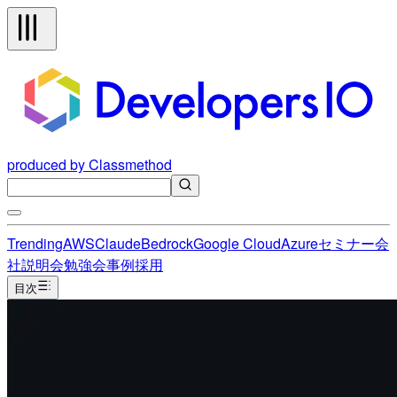
produced by Classmethod
Trending
AWS
Claude
Bedrock
Google Cloud
Azure
セミナー
会
社説明会
勉強会
事例
採用
目次