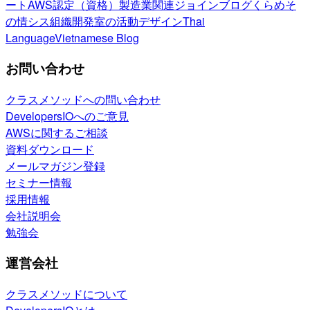
ート
AWS認定（資格）
製造業関連
ジョインブログ
くらめそ
の情シス
組織開発室の活動
デザイン
Thai
Language
Vietnamese Blog
お問い合わせ
クラスメソッドへの問い合わせ
DevelopersIOへのご意見
AWSに関するご相談
資料ダウンロード
メールマガジン登録
セミナー情報
採用情報
会社説明会
勉強会
運営会社
クラスメソッドについて