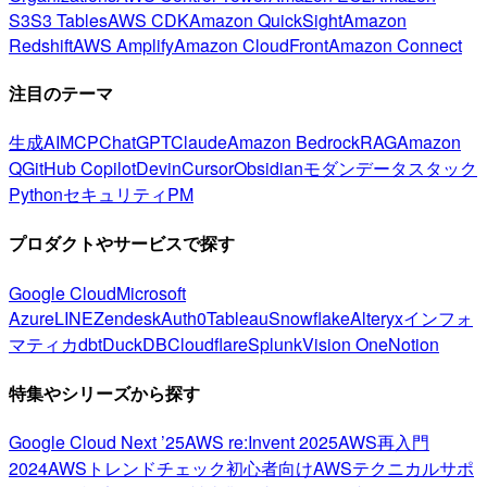
S3
S3 Tables
AWS CDK
Amazon QuickSight
Amazon
Redshift
AWS Amplify
Amazon CloudFront
Amazon Connect
注目のテーマ
生成AI
MCP
ChatGPT
Claude
Amazon Bedrock
RAG
Amazon
Q
GitHub Copilot
Devin
Cursor
Obsidian
モダンデータスタック
Python
セキュリティ
PM
プロダクトやサービスで探す
Google Cloud
Microsoft
Azure
LINE
Zendesk
Auth0
Tableau
Snowflake
Alteryx
インフォ
マティカ
dbt
DuckDB
Cloudflare
Splunk
Vision One
Notion
特集やシリーズから探す
Google Cloud Next ’25
AWS re:Invent 2025
AWS再入門
2024
AWSトレンドチェック
初心者向け
AWSテクニカルサポ