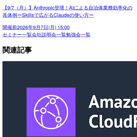
【9/7（月）】Anthropic登壇！AIによる自治体業務効率化の
具体例ーSkillsで広がるClaudeの使い方ー
開催前
2026年9月7日(月) 15:00
セミナー一覧
会社説明会一覧
勉強会一覧
関連記事