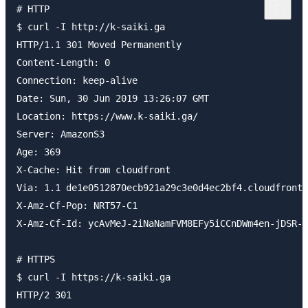
# HTTP

$ curl -I http://k-saiki.ga

HTTP/1.1 301 Moved Permanently

Content-Length: 0

Connection: keep-alive

Date: Sun, 30 Jun 2019 13:26:07 GMT

Location: https://www.k-saiki.ga/

Server: AmazonS3

Age: 369

X-Cache: Hit from cloudfront

Via: 1.1 de1e0512870ecb921a29c3e0d4ec2bf4.cloudfront.
X-Amz-Cf-Pop: NRT57-C1

X-Amz-Cf-Id: ycAvMeJ-2iNaNamFVM8EFy5iCCnDWm4en-jDSR-N
# HTTPS

$ curl -I https://k-saiki.ga

HTTP/2 301
