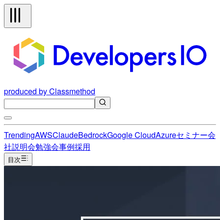
produced by Classmethod
Trending
AWS
Claude
Bedrock
Google Cloud
Azure
セミナー
会
社説明会
勉強会
事例
採用
目次