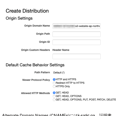
Alternate Domain Names (CNAMEs)にはk-saiki.ga、証明書