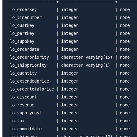
--------------------+-----------------------+--------
 lo_orderkey        | integer               | none

 lo_linenumber      | integer               | none

 lo_custkey         | integer               | none

 lo_partkey         | integer               | none

 lo_suppkey         | integer               | none

 lo_orderdate       | integer               | none

 lo_orderpriority   | character varying(15) | none

 lo_shippriority    | character varying(1)  | none

 lo_quantity        | integer               | none

 lo_extendedprice   | integer               | none

 lo_ordertotalprice | integer               | none

 lo_discount        | integer               | none

 lo_revenue         | integer               | none

 lo_supplycost      | integer               | none

 lo_tax             | integer               | none

 lo_commitdate      | integer               | none

 lo_shipmode        | character varying(10) | none
