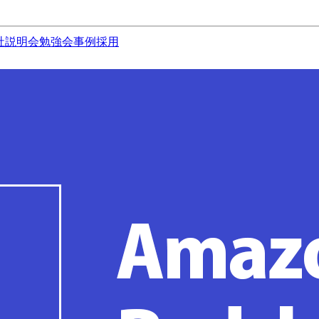
社説明会
勉強会
事例
採用