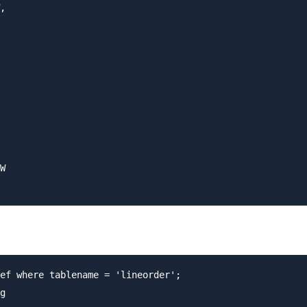
,

W

ef where tablename = 'lineorder';

g
