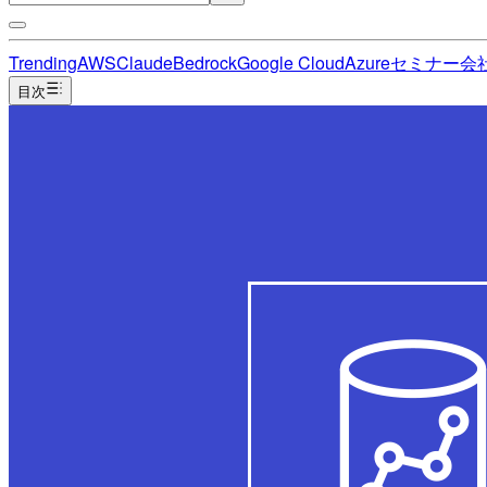
Trending
AWS
Claude
Bedrock
Google Cloud
Azure
セミナー
会
目次