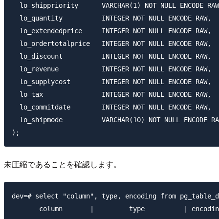
  lo_shippriority      VARCHAR(1) NOT NULL ENCODE RAW
  lo_quantity          INTEGER NOT NULL ENCODE RAW,

  lo_extendedprice     INTEGER NOT NULL ENCODE RAW,

  lo_ordertotalprice   INTEGER NOT NULL ENCODE RAW,

  lo_discount          INTEGER NOT NULL ENCODE RAW,

  lo_revenue           INTEGER NOT NULL ENCODE RAW,

  lo_supplycost        INTEGER NOT NULL ENCODE RAW,

  lo_tax               INTEGER NOT NULL ENCODE RAW,

  lo_commitdate        INTEGER NOT NULL ENCODE RAW,

  lo_shipmode          VARCHAR(10) NOT NULL ENCODE RA
未圧縮であることを確認します。
dev=# select "column", type, encoding from pg_table_d
       column       |         type          | encodin