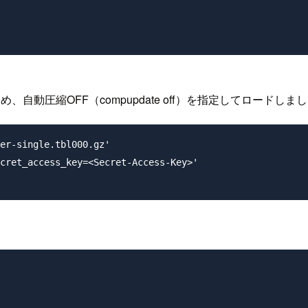
動圧縮OFF（compupdate off）を指定してロードしま
er-single.tbl000.gz' 

cret_access_key=<Secret-Access-Key>'
