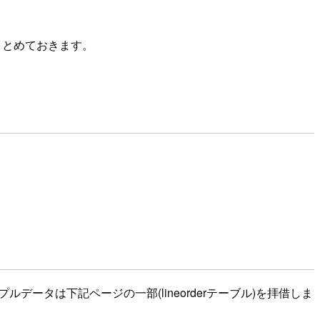
まとめておきます。
データは下記ページの一部(lineorderテーブル)を拝借しま