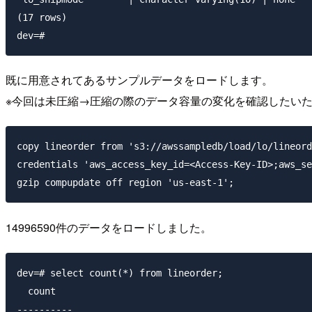
(17 rows)

既に用意されてあるサンプルデータをロードします。
※今回は未圧縮→圧縮の際のデータ容量の変化を確認したいため、自
copy lineorder from 's3://awssampledb/load/lo/lineord
credentials 'aws_access_key_id=<Access-Key-ID>;aws_se
14996590件のデータをロードしました。
dev=# select count(*) from lineorder;

  count   

----------
