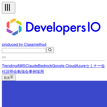
produced by Classmethod
Trending
AWS
Claude
Bedrock
Google Cloud
Azure
セミナー
会
社説明会
勉強会
事例
採用
目次