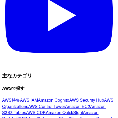
主なカテゴリ
AWSで探す
AWS特集
AWS IAM
Amazon Cognito
AWS Security Hub
AWS
Organizations
AWS Control Tower
Amazon EC2
Amazon
S3
S3 Tables
AWS CDK
Amazon QuickSight
Amazon