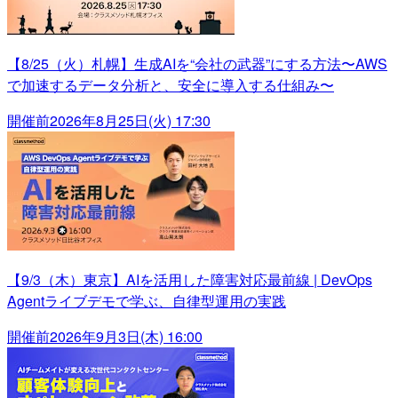
【8/25（火）札幌】生成AIを“会社の武器”にする方法〜AWS
で加速するデータ分析と、安全に導入する仕組み〜
開催前
2026年8月25日(火) 17:30
【9/3（木）東京】AIを活用した障害対応最前線 | DevOps
Agentライブデモで学ぶ、自律型運用の実践
開催前
2026年9月3日(木) 16:00