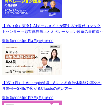
【9/4（金）東京】AIチームメイトが変える次世代コンタク
トセンター～顧客体験向上とオペレーション改革の最前線～
開催前
2026年9月4日(金) 15:00
【9/7（月）】Anthropic登壇！AIによる自治体業務効率化の
具体例ーSkillsで広がるClaudeの使い方ー
開催前
2026年9月7日(月) 15:00