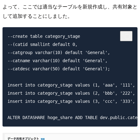
よって、ここでは適当なテーブルを新規作成し、共有対象と
して追加することにしました。
--create table category_stage

--(catid smallint default 0,

--catgroup varchar(10) default 'General',

--catname varchar(10) default 'General',

--catdesc varchar(50) default 'General');

insert into category_stage values (1, 'aaa', '111', '
insert into category_stage values (2, 'bbb', '222', '
insert into category_stage values (3, 'ccc', '333', '