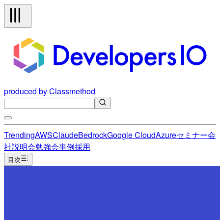
produced by Classmethod
Trending
AWS
Claude
Bedrock
Google Cloud
Azure
セミナー
会
社説明会
勉強会
事例
採用
目次