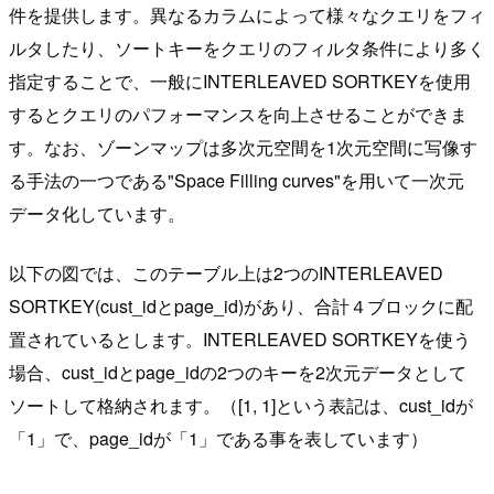
件を提供します。異なるカラムによって様々なクエリをフィ
ルタしたり、ソートキーをクエリのフィルタ条件により多く
指定することで、一般にINTERLEAVED SORTKEYを使用
するとクエリのパフォーマンスを向上させることができま
す。なお、ゾーンマップは多次元空間を1次元空間に写像す
る手法の一つである"Space Filling curves"を用いて一次元
データ化しています。
以下の図では、このテーブル上は2つのINTERLEAVED
SORTKEY(cust_idとpage_id)があり、合計４ブロックに配
置されているとします。INTERLEAVED SORTKEYを使う
場合、cust_idとpage_idの2つのキーを2次元データとして
ソートして格納されます。（[1, 1]という表記は、cust_idが
「1」で、page_idが「1」である事を表しています）