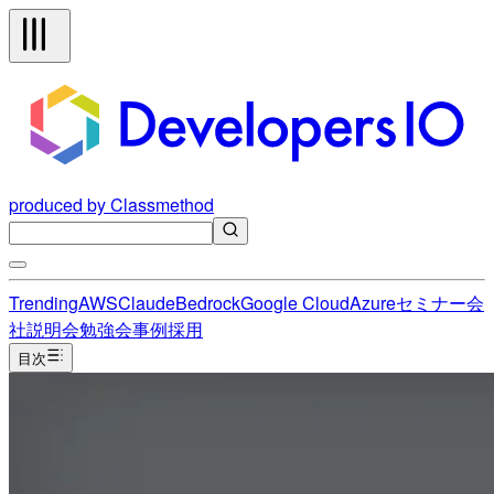
produced by Classmethod
Trending
AWS
Claude
Bedrock
Google Cloud
Azure
セミナー
会
社説明会
勉強会
事例
採用
目次