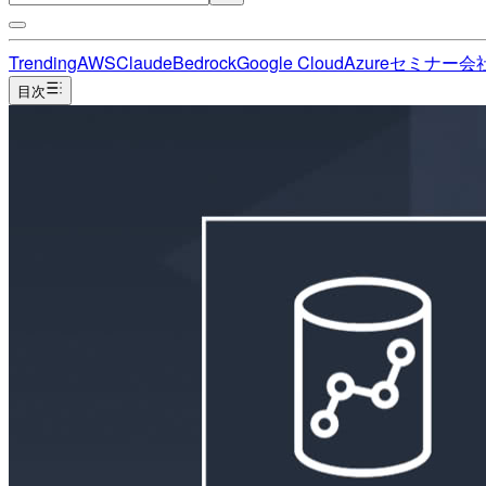
Trending
AWS
Claude
Bedrock
Google Cloud
Azure
セミナー
会
目次