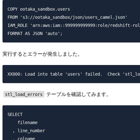
COPY ootaka_sandbox.users

FROM 's3://ootaka_sandbox/json/users_camel.json'

IAM_ROLE 'arn:aws:iam::999999999999:role/redshift-rol
実行するとエラーが発生しました。
テーブルを確認してみます。
stl_load_errors
SELECT

    filename

  , line_number

  , colname
