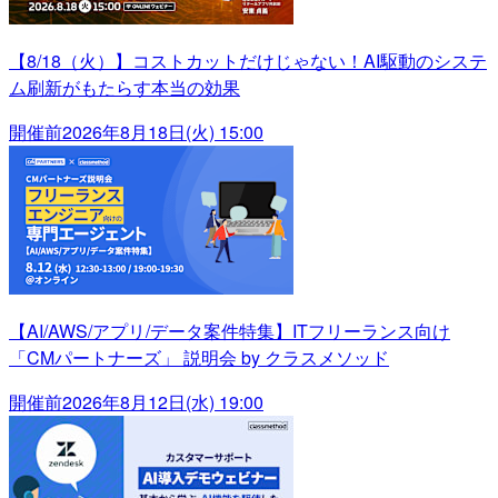
【8/18（火）】コストカットだけじゃない！AI駆動のシステ
ム刷新がもたらす本当の効果
開催前
2026年8月18日(火) 15:00
【AI/AWS/アプリ/データ案件特集】ITフリーランス向け
「CMパートナーズ」 説明会 by クラスメソッド
開催前
2026年8月12日(水) 19:00