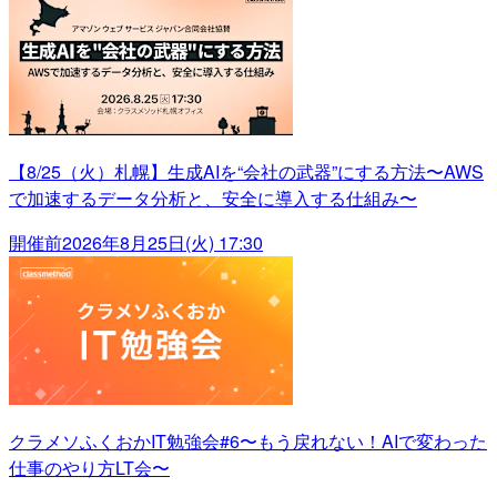
【8/25（火）札幌】生成AIを“会社の武器”にする方法〜AWS
で加速するデータ分析と、安全に導入する仕組み〜
開催前
2026年8月25日(火) 17:30
クラメソふくおかIT勉強会#6〜もう戻れない！AIで変わった
仕事のやり方LT会〜