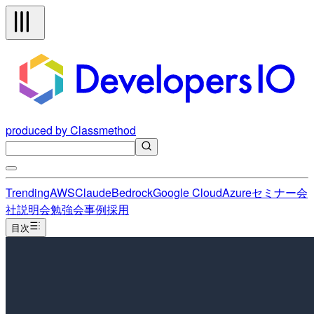
produced by Classmethod
Trending
AWS
Claude
Bedrock
Google Cloud
Azure
セミナー
会
社説明会
勉強会
事例
採用
目次