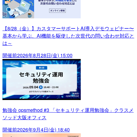
【8/28（金）】カスタマーサポートAI導入デモウェビナー〜
基本から学ぶ、AI機能を駆使した次世代の問い合わせ対応と
は～
開催前
2026年8月28日(金) 15:00
勉強会 opsmethod #3 「セキュリティ運用勉強会」クラスメ
ソッド大阪オフィス
開催前
2026年9月4日(金) 18:40