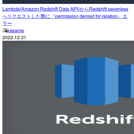
Lambda(Amazon Redshift Data API)からRedshift severless
へリクエストした際に「permission denied for relation」エ
ラー
kasama
2022.12.31