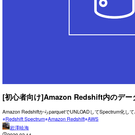
[初心者向け]Amazon Redshift内
Amazon RedshiftからparquetでUNLOADしてSpectrum化
Redshift Spectrum
Amazon Redshift
AWS
岩澤暁海
2020.02.14