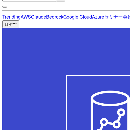
Trending
AWS
Claude
Bedrock
Google Cloud
Azure
セミナー
会
目次