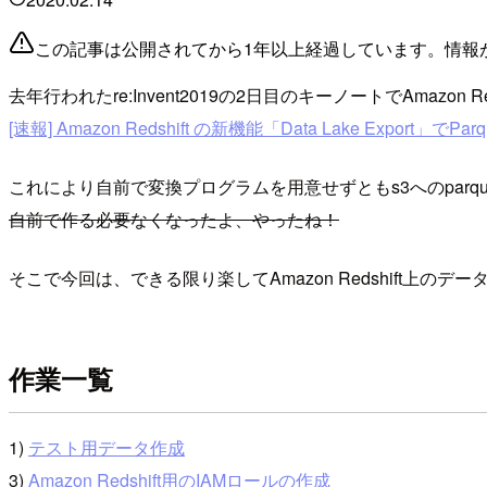
この記事は公開されてから1年以上経過しています。情報
去年行われたre:Invent2019の2日目のキーノートでAmazon Re
[速報] Amazon Redshift の新機能「Data Lake Export」でP
これにより自前で変換プログラムを用意せずともs3へのpar
自前で作る必要なくなったよ、やったね！
そこで今回は、できる限り楽してAmazon Redshift上のデータを
作業一覧
1)
テスト用データ作成
3)
Amazon Redshift用のIAMロールの作成