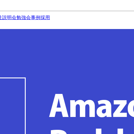
社説明会
勉強会
事例
採用