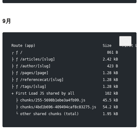
9月
Route (app)                               Size     First L
┌ ƒ /                                       861 B         
├ ƒ /articles/[slug]                      2.42 kB         
├ ƒ /author/[slug]                          423 B         
├ ƒ /pages/[page]                         1.28 kB         
├ ƒ /referencecat/[slug]                  1.28 kB         
├ ƒ /tags/[slug]                          1.28 kB         
+ First Load JS shared by all              102 kB
  ├ chunks/255-5698b1ebe3a4fb99.js        45.5 kB
  ├ chunks/4bd1b696-409494caf8c83275.js   54.2 kB
  └ other shared chunks (total)           1.95 kB