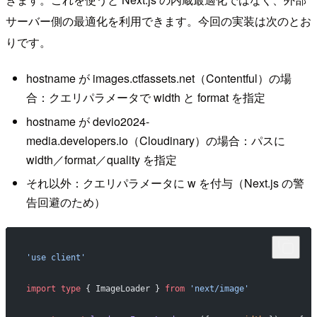
サーバー側の最適化を利用できます。今回の実装は次のとお
りです。
hostname が images.ctfassets.net（Contentful）の場
合：クエリパラメータで width と format を指定
hostname が devio2024-
media.developers.io（Cloudinary）の場合：パスに
width／format／quality を指定
それ以外：クエリパラメータに w を付与（Next.js の警
告回避のため）
'use client'
import
 type
 { ImageLoader } 
from
 'next/image'