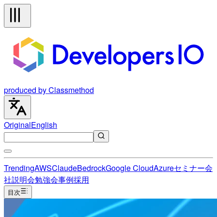
produced by Classmethod
Original
English
Trending
AWS
Claude
Bedrock
Google Cloud
Azure
セミナー
会
社説明会
勉強会
事例
採用
目次