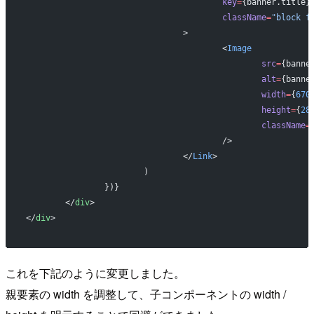
					key
=
{banner.title}
					className
=
"block f
				>
					<
Image
						src
=
{banne
						alt
=
{banne
						width
=
{
670
						height
=
{
28
						className
=
					/>
				</
Link
>
			)
		})}
	</
div
>
</
div
>
これを下記のように変更しました。
親要素の width を調整して、子コンポーネントの width /