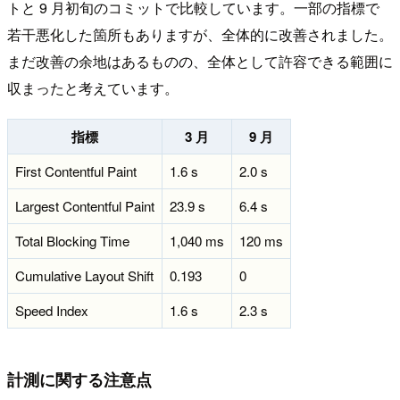
トと 9 月初旬のコミットで比較しています。一部の指標で
若干悪化した箇所もありますが、全体的に改善されました。
まだ改善の余地はあるものの、全体として許容できる範囲に
収まったと考えています。
指標
3 月
9 月
First Contentful Paint
1.6 s
2.0 s
Largest Contentful Paint
23.9 s
6.4 s
Total Blocking Time
1,040 ms
120 ms
Cumulative Layout Shift
0.193
0
Speed Index
1.6 s
2.3 s
計測に関する注意点