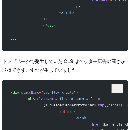
				/>
			</
Link
>
		)}
		</
div
>
	)
})}
トップページで発生していた CLS はヘッダー広告の高さが
取得できず、ずれが生じていました。
<
div
 className
=
"overflow-x-auto"
>
	<
div
 className
=
"flex mx-auto w-fit"
>
		{subHeaderBannerPromoLinks.
map
((
banner
) 
=>
			return
 (
				<
Link
					href
=
{banner.link}