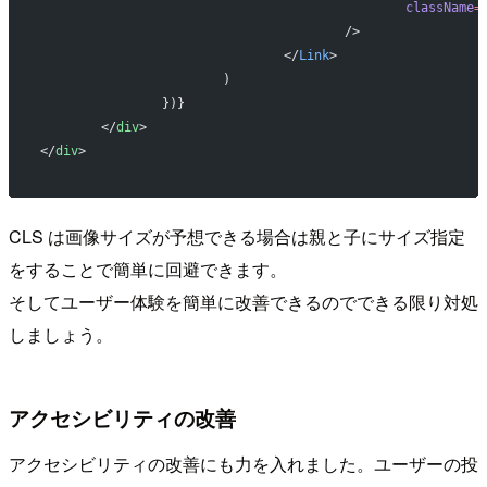
						className
=
					/>
				</
Link
>
			)
		})}
	</
div
>
</
div
>
CLS は画像サイズが予想できる場合は親と子にサイズ指定
をすることで簡単に回避できます。
そしてユーザー体験を簡単に改善できるのでできる限り対処
しましょう。
アクセシビリティの改善
アクセシビリティの改善にも力を入れました。ユーザーの投