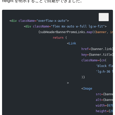
height を明示することで回避ができました。
<
div
 className
=
"overflow-x-auto"
>
	<
div
 className
=
"flex mx-auto w-full lg:w-fit"
>
		{subHeaderBannerPromoLinks.
map
((
banner
, 
in
			return
 (
				<
Link
					href
=
{banner.link}
					key
=
{banner.title}
					className
=
{
cn
(
						'block
						'lg:h-36
					)}
				>
					<
Image
						src
=
{banne
						alt
=
{banne
						width
=
{
670
						height
=
{
28