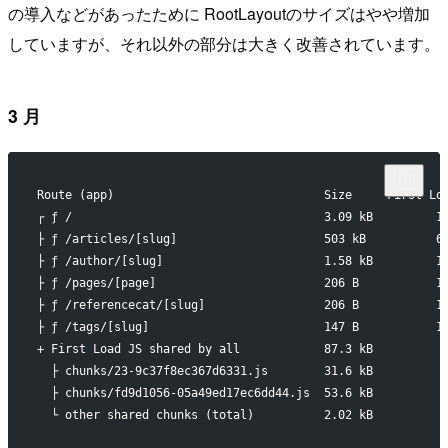
の導入などがあったために RootLayoutのサイズはやや増加
していますが、それ以外の部分は大きく改善されています。
3 月
Route (app)                              Size     First Lo
┌ ƒ /                                    3.09 kB         1
├ ƒ /articles/[slug]                     503 kB          6
├ ƒ /author/[slug]                       1.58 kB         1
├ ƒ /pages/[page]                        206 B           1
├ ƒ /referencecat/[slug]                 206 B           1
├ ƒ /tags/[slug]                         147 B           1
+ First Load JS shared by all            87.3 kB
  ├ chunks/23-9c37f8ec367d6331.js        31.6 kB
  ├ chunks/fd9d1056-05a49ed17ec6dd44.js  53.6 kB
  └ other shared chunks (total)          2.02 kB