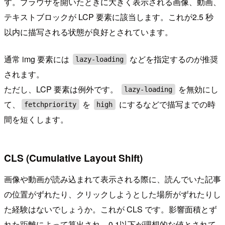
す。ブラウザを開いたときに大きく表示される画像、動画、
テキストブロックが LCP 要素に該当します。これが2.5 秒
以内に描写される状態が良好とされています。
通常 img 要素には
などを指定するのが推奨
lazy-loading
されます。
ただし、LCP 要素は例外です。
を無効にし
lazy-loading
て、
を
にするなどで描写までの時
fetchpriority
high
間を短くします。
CLS (Cumulative Layout Shift)
画像や動画が読み込まれて表示される際に、読んでいた記事
の位置がずれたり、クリックしようとした場所がずれたりし
た経験はないでしょうか。これが CLS です。影響面積とず
れた距離によって算出され、0.1以下が理想的な値とされて