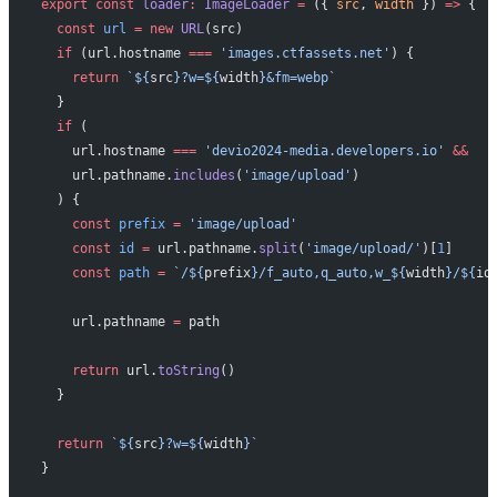
export
 const
 loader
:
 ImageLoader
 =
 ({ 
src
, 
width
 }) 
=>
 {
  const
 url
 =
 new
 URL
(src)
  if
 (url.hostname 
===
 'images.ctfassets.net'
) {
    return
 `${
src
}?w=${
width
}&fm=webp`
  }
  if
 (
    url.hostname 
===
 'devio2024-media.developers.io'
 &&
    url.pathname.
includes
(
'image/upload'
)
  ) {
    const
 prefix
 =
 'image/upload'
    const
 id
 =
 url.pathname.
split
(
'image/upload/'
)[
1
]
    const
 path
 =
 `/${
prefix
}/f_auto,q_auto,w_${
width
}/${
id
    url.pathname 
=
 path
    return
 url.
toString
()
  }
  return
 `${
src
}?w=${
width
}`
}