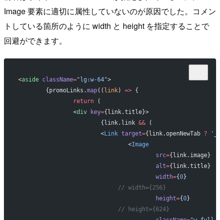
Image 要素に適切に属性していないのが原因でした。コメン
トしている箇所のように width と height を指定することで
回避ができます。
<
aside
 className
=
"lg:w-64"
>
	{promoLinks.
map
((
link
) 
=>
 {
		return
 (
		<
div
 key
=
{link.title}>
			{link.link 
&&
 (
			<
Link
 target
=
{link.openNewTab 
?
 '_
				<
Image
					src
=
{link.image}
					alt
=
{link.title}
					width
=
{
0
}
			     // width={256}
					height
=
{
0
}
			     // height={624}
					className
=
"w-full 